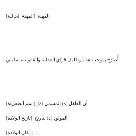
المهنة: [المهنة الحالية]
أُصرّح بموجب هذا، وبكامل قواي العقلية والقانونية، بما يلي:
أن الطفل (ة) المسمى (ة): [اسم الطفل/ة]
المولود (ة) بتاريخ: [تاريخ الولادة]
بـ: [مكان الولادة]