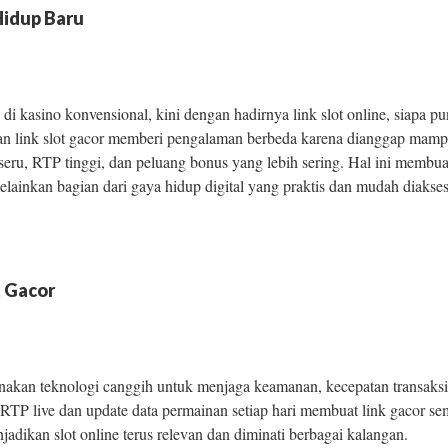
Hidup Baru
 di kasino konvensional, kini dengan hadirnya link slot online, siapa pu
an link slot gacor memberi pengalaman berbeda karena dianggap mam
ru, RTP tinggi, dan peluang bonus yang lebih sering. Hal ini membuat
lainkan bagian dari gaya hidup digital yang praktis dan mudah diakses
t Gacor
nakan teknologi canggih untuk menjaga keamanan, kecepatan transaksi
RTP live dan update data permainan setiap hari membuat link gacor se
jadikan slot online terus relevan dan diminati berbagai kalangan.