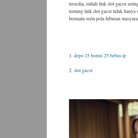
tersedia, istilah link slot gacor s
tentang link slot gacor tidak hany
bermain serta pola hiburan masyar
depo 25 bonus 25 bebas ip
slot gacor