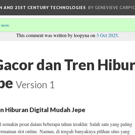
ON AND 21ST CENTURY TECHNOLOGIES
BY GENEVIEVE CARPIO
 more
.
This comment was written by loopyna on
3 Oct 2025
.
Gacor dan Tren Hibur
pe
Version 1
en Hiburan Digital Mudah Jepe
 semakin pesat dalam beberapa tahun terakhir. Salah satu yang paling
rmainan slot online. Namun, di tengah banyaknya pilihan situs yang