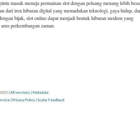
r pintu masuk menuju permainan slot dengan peluang menang lebih besa
gian dari tren hiburan digital yang memadukan teknologi, gaya hidup, da
 dengan bijak, slot online dapat menjadi bentuk hiburan modern yang
i arus perkembangan zaman.
/2025
|
All versions
|
Metadata
ervice
|
Privacy Policy
|
Scalar Feedback