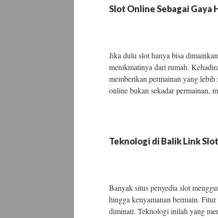
Slot Online Sebagai Gaya 
Jika dulu slot hanya bisa dimainkan
menikmatinya dari rumah. Kehadir
memberikan permainan yang lebih se
online bukan sekadar permainan, me
Teknologi di Balik Link Slo
Banyak situs penyedia slot menggu
hingga kenyamanan bermain. Fitur 
diminati. Teknologi inilah yang men