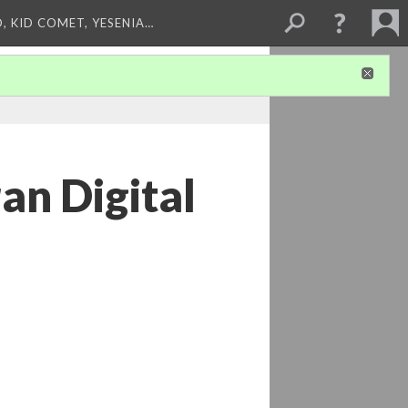
, KID COMET, YESENIA…
an Digital