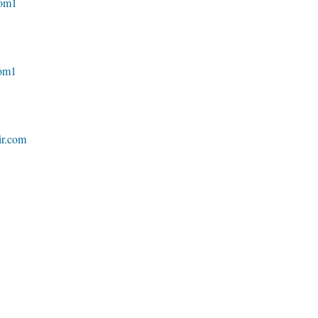
com1
com1
ir.com