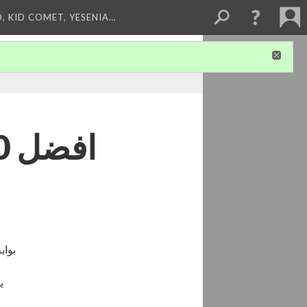
, KID COMET, YESENIA…
بواب
ي