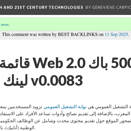
ON AND 21ST CENTURY TECHNOLOGIES
BY GENEVIEVE CARPIO
 more
.
This comment was written by BEST BACKLINKS on
11 Sep 2025
.
افضل 500 باك
لينك ويب2 مجاناً v0.0083
ة التشغيل العمومي هي
بوابة التشغيل العمومي
تزويد المستخدمين بمع
المغرب، بالإضافة إلى تقديم نصائح وأدوات تساعد الأفراد على الاستف.
تمحور الموقع حول تقديم محتوى محدث وشامل عن الوظائف الحكومية
الوطنية (أنابيك)، بالإضافة إلى طرق الربح من الإنترنت.