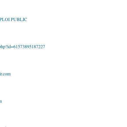
PLOI PUBLIC
e.php?id=61573895187227
ir.com
m