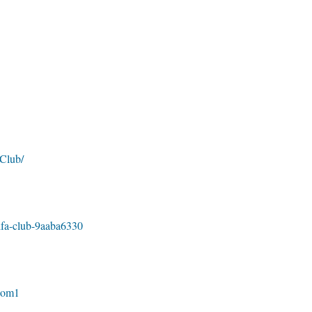
aClub/
ifa-club-9aaba6330
com1