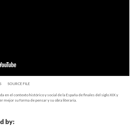
S
SOURCE FILE
 el contexto histórico y social de la España de finales del siglo XIX y
r mejor su forma de pensar y su obra literaria.
d by: