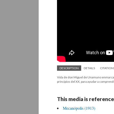
DESCRIPTION
DETAILS
CITATION
Vida de don Miguel de Unamuno enmarcada en
principios del XX, para ayudar a comprende
This media is reference
Mecanópolis (1913)