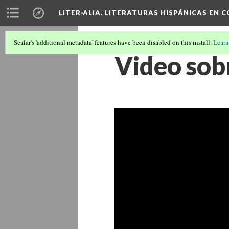
LITER·ALIA. LITERATURAS HISPÁNICAS EN 
Scalar's 'additional metadata' features have been disabled on this install.
Learn
Video sobr