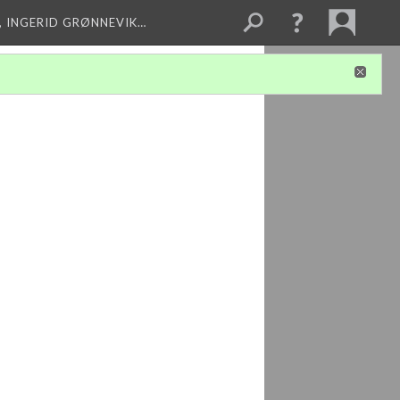
, INGERID GRØNNEVIK…