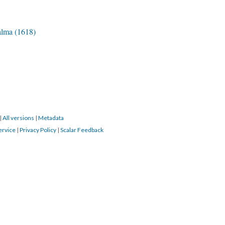
alma (1618)
|
All versions
|
Metadata
ervice
|
Privacy Policy
|
Scalar Feedback