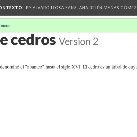
CONTEXTO.
BY ALVARO LLOSA SANZ, ANA BELÉN MAÑAS GÓMEZ
 more
.
de cedros
Version 2
e denominó el "abanico" hasta el siglo XVI. El cedro es un árbol de cuy