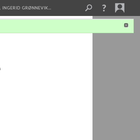
, INGERID GRØNNEVIK…
a