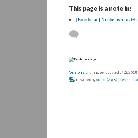
This page is a note in:
[En edición] Noche oscura del 
Version 2
of this page, updated 3/12/2018
Powered by
Scalar
(
2.6.9
) |
Terms of S