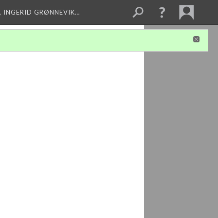
, INGERID GRØNNEVIK…