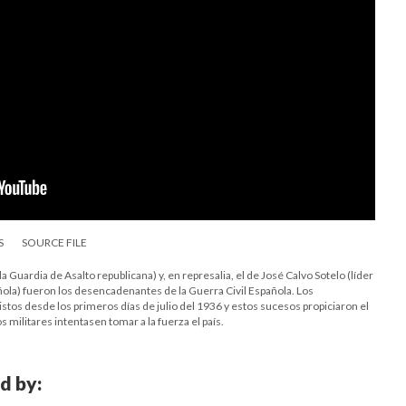
S
SOURCE FILE
a Guardia de Asalto republicana) y, en represalia, el de José Calvo Sotelo (líder
ola) fueron los desencadenantes de la Guerra Civil Española. Los
listos desde los primeros días de julio del 1936 y estos sucesos propiciaron el
 militares intentasen tomar a la fuerza el país.
d by: