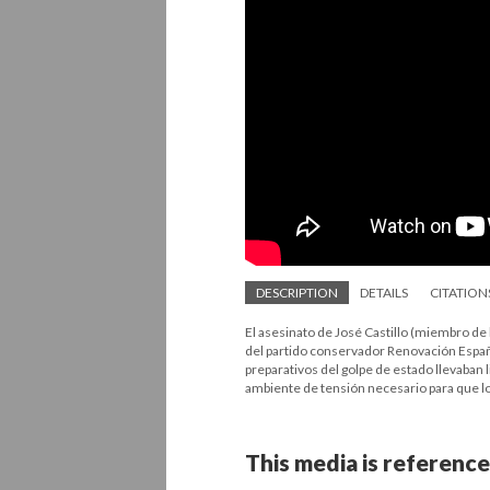
DESCRIPTION
DETAILS
CITATION
El asesinato de José Castillo (miembro de l
del partido conservador Renovación Españ
preparativos del golpe de estado llevaban 
ambiente de tensión necesario para que los
This media is reference