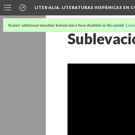
LITER·ALIA. LITERATURAS HISPÁNICAS EN 
Scalar's 'additional metadata' features have been disabled on this install.
Learn
Sublevaci