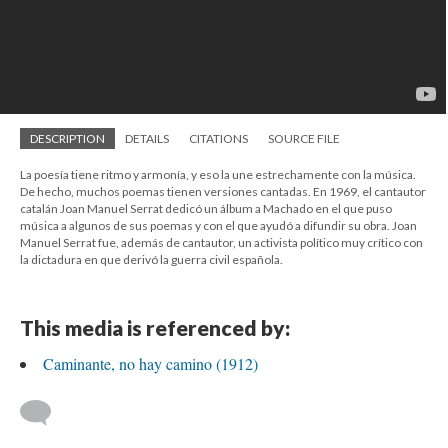
DESCRIPTION
DETAILS
CITATIONS
SOURCE FILE
La poesía tiene ritmo y armonía, y eso la une estrechamente con la música.
De hecho, muchos poemas tienen versiones cantadas. En 1969, el cantautor
catalán Joan Manuel Serrat dedicó un álbum a Machado en el que puso
música a algunos de sus poemas y con el que ayudó a difundir su obra. Joan
Manuel Serrat fue, además de cantautor, un activista político muy crítico con
la dictadura en que derivó la guerra civil española.
This media is referenced by:
Caminante, no hay camino (1912)