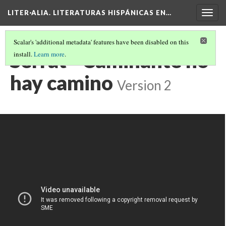
LITER·ALIA. LITERATURAS HISPÁNICAS EN…
Togg
navig
Scalar's 'additional metadata' features have been disabled on this
Serrat - Caminante no
install.
Learn more
.
hay camino
Version 2