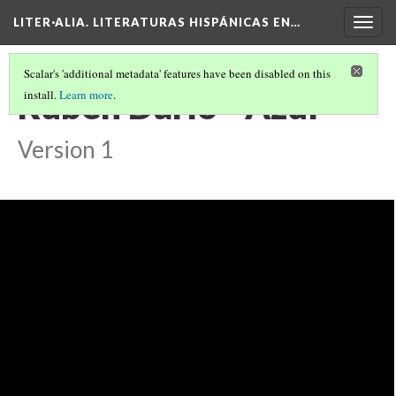
LITER·ALIA. LITERATURAS HISPÁNICAS EN…
Togg
navig
Scalar's 'additional metadata' features have been disabled on this
Rubén Darío - Azul
install.
Learn more
.
Version 1