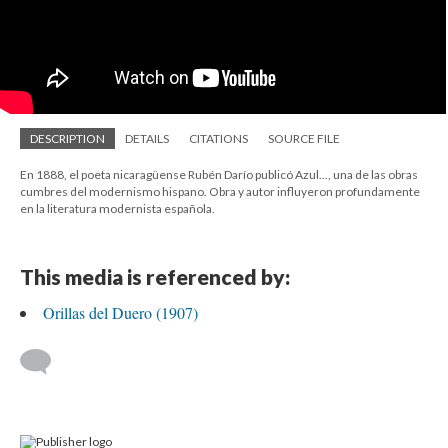
DESCRIPTION
DETAILS
CITATIONS
SOURCE FILE
En 1888, el poeta nicaragüense Rubén Darío publicó Azul..., una de las obras
cumbres del modernismo hispano. Obra y autor influyeron profundamente
en la literatura modernista española.
This media is referenced by:
Orillas del Duero (1907)