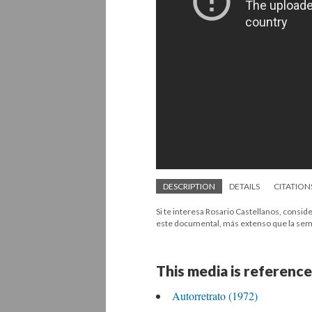
DESCRIPTION
DETAILS
CITATION
Si te interesa Rosario Castellanos, consi
este documental, más extenso que la sembla
This media is reference
Autorretrato (1972)