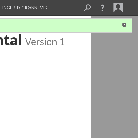
, INGERID GRØNNEVIK…
ntal
Version 1