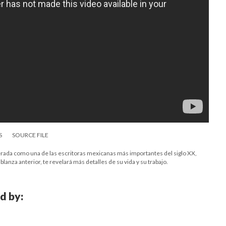
S
SOURCE FILE
derada como una de las escritoras mexicanas más importantes del siglo XX,
nza anterior, te revelará más detalles de su vida y su trabajo.
d by: