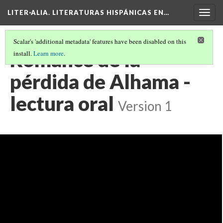
LITER·ALIA. LITERATURAS HISPÁNICAS EN…
Togg
navig
Scalar's 'additional metadata' features have been disabled on this
Romance de la
install.
Learn more
.
pérdida de Alhama -
lectura oral
Version 1