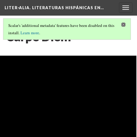
LITER·ALIA. LITERATURAS HISPÁNICAS EN…
Togg
navig
Scalar's 'additional metadata' features have been disabled on this
Carpe Diem
install.
Learn more
.