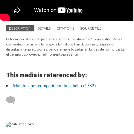
DESCRIPTION
DETAILS
CITATIONS
SOURCE FILE
La locución latina "Carpe diem" significa literalmente "Toma el día". Varias
corrientes literarias a lo largo de la historia han dado a esta expresión
distintas interpretaciones, pero siempre basadas en la idea de no malgastar
el tiempo y aprovechar el momento presente.
This media is referenced by:
Mientras por competir con tu cabello (1582)