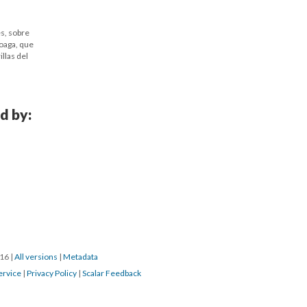
s, sobre
loaga, que
llas del
d by:
016
|
All versions
|
Metadata
ervice
|
Privacy Policy
|
Scalar Feedback