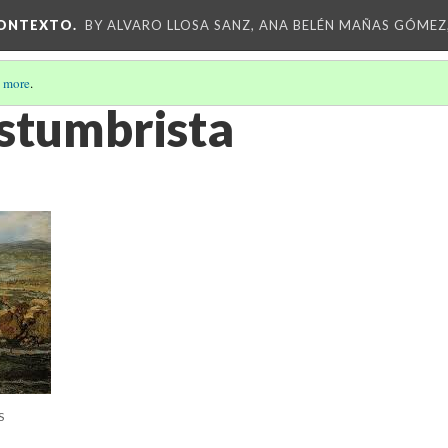
CONTEXTO.
BY ALVARO LLOSA SANZ, ANA BELÉN MAÑAS GÓMEZ
 more
.
ostumbrista
S