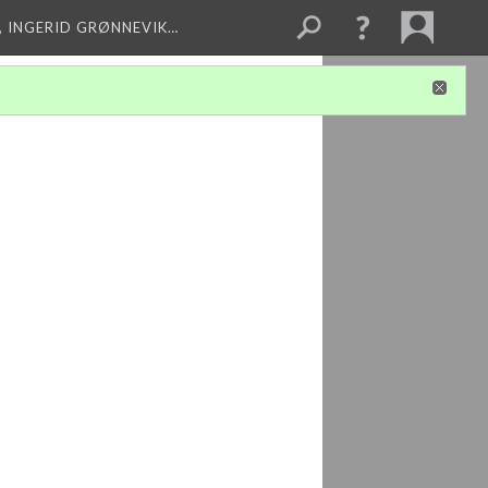
, INGERID GRØNNEVIK…