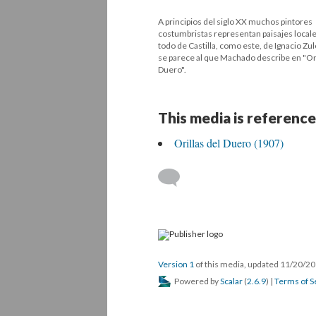
A principios del siglo XX muchos pintores
costumbristas representan paisajes locale
todo de Castilla, como este, de Ignacio Zu
se parece al que Machado describe en "Ori
Duero".
This media is reference
Orillas del Duero (1907)
Version 1
of this media, updated 11/20/2
Powered by
Scalar
(
2.6.9
) |
Terms of S