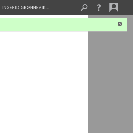
, INGERID GRØNNEVIK…