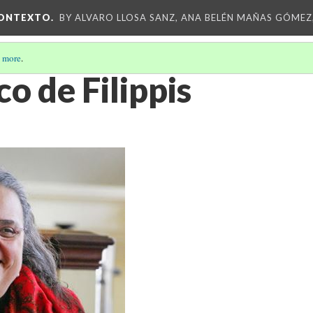
CONTEXTO.
BY ALVARO LLOSA SANZ, ANA BELÉN MAÑAS GÓMEZ
 more
.
o de Filippis