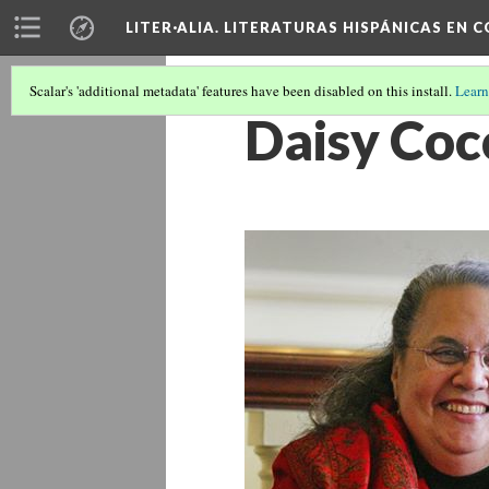
LITER·ALIA. LITERATURAS HISPÁNICAS EN 
Scalar's 'additional metadata' features have been disabled on this install.
Learn
Daisy Cocc