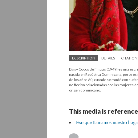
DESCRIPTION
DETAILS
CITATION
Daisy Cocco de Filippis (1949) es una escr
nacida en República Dominicana, pero res
de los años 60, cuando se mudó con su fami
no ficción relacionadas con las mujeres 
origen dominicano.
This media is reference
Eso que llamamos nuestro hogar: 