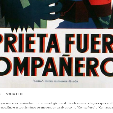
S
SOURCE FILE
opulares era común el uso de terminología que aludía a la ausencia de jerarquía y re
 grupo. Entre estos términos se encuentran palabras como "Compañero" o "Camarada