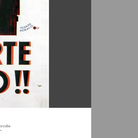
forzaba
".