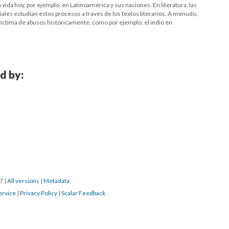
vida hoy, por ejemplo, en Latinoamérica y sus naciones. En literatura, las
iales estudian estos procesos a través de los textos literarios. A menudo,
 víctima de abusos históricamente, como por ejemplo, el indio en
d by:
17
|
All versions
|
Metadata
ervice
|
Privacy Policy
|
Scalar Feedback