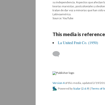
su independencia. Aspectos que afectan la 
teorías marxistas, postcoloniales y deolon
tratan de dar voz a minorías que han sido
Latinoamérica.
Source: YouTube
This media is reference
La United Fruit Co. (1950)
Version 4
of this media, updated 2/19/20
Powered by
Scalar
(
2.6.9
) |
Terms of S