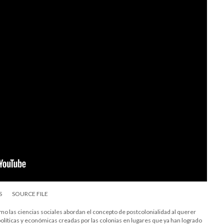
S
SOURCE FILE
ómo las ciencias sociales abordan el concepto de postcolonialidad al querer
 políticas y económicas creadas por las colonias en lugares que ya han logrado