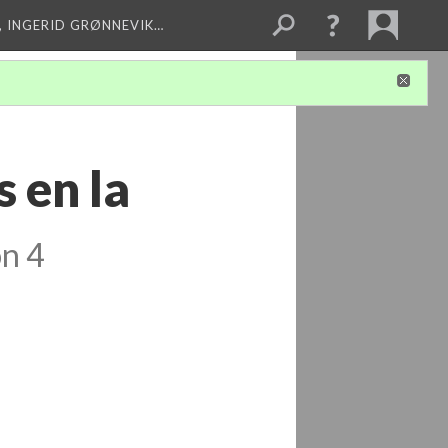
, INGERID GRØNNEVIK…
 en la
on 4