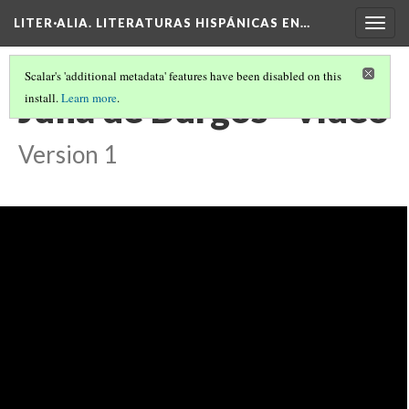
LITER·ALIA. LITERATURAS HISPÁNICAS EN…
Togg
navig
Scalar's 'additional metadata' features have been disabled on this
Julia de Burgos - vídeo
install.
Learn more
.
Version 1