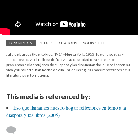
DESCRIPTION
DETAILS
CITATIONS
SOURCE FILE
Julia de Burgos (Puerto Rico, 1914 - Nueva York, 1953) fue una poetisa y
educadora, cuya obra llena de fuerza, su capacidad para reflejar los
problemas de las mujeres de su época y las circunstancias que rodearon su
vida y su muerte, han hecho de ella una de las figuras más importantes de la
literatura puertorriqueña.
This media is referenced by:
Eso que llamamos nuestro hogar: reflexiones en torno a la
diáspora y los libros (2005)