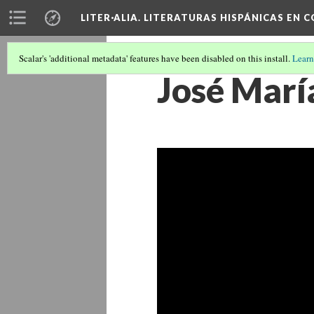
LITER·ALIA. LITERATURAS HISPÁNICAS EN 
Scalar's 'additional metadata' features have been disabled on this install.
Learn
José María