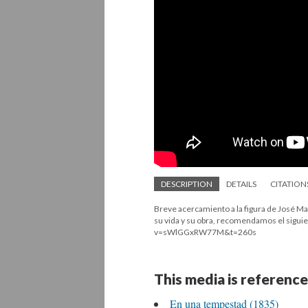
DESCRIPTION
DETAILS
CITATION
Breve acercamiento a la figura de José Ma
su vida y su obra, recomendamos el sigui
v=sWlGGxRW77M&t=260s
This media is reference
En una tempestad (1835)