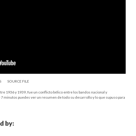
S
SOURCE FILE
tre 1936 y 1939, fue un conflicto bélico entre los bandos nacional y
e 7 minutos puedes ver un resumen de todo su desarrollo y lo que supuso para
d by: