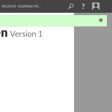
, INGERID GRØNNEVIK…
en
Version 1