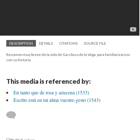
DESCRIPTION
DETAILS
CITATIONS
SOURCE FILE
Resumen muy breve de la vida de Garcilaso de la Vega, para familiarizarnos
con su historia.
This media is referenced by:
En tanto que de rosa y azucena (1533)
Escrito está en mi alma vuestro gesto (1543)