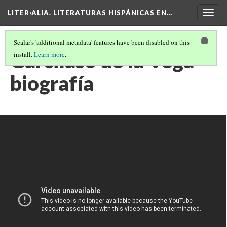
LITER·ALIA. LITERATURAS HISPÁNICAS EN…
Togg
navig
Scalar's 'additional metadata' features have been disabled on this
Garcilaso de la Vega -
install.
Learn more
.
biografía