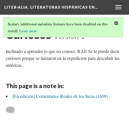
LITER·ALIA. LITERATURAS HISPÁNICAS EN…
Togg
navig
Scalar's 'additional metadata' features have been disabled on this
Curiosos
install.
Learn more
.
Version 1
Inclinado a aprender lo que no conoce. RAE Se le puede decir
curiosos porque se lanzaron en la expedición para descubrir las
américas.
This page is a note in:
[En edición] Comentarios Reales de los Incas (1609)