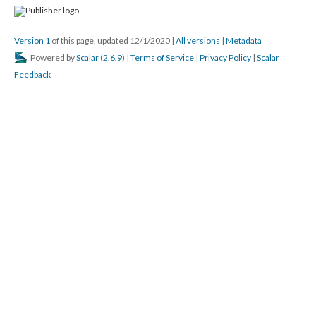
Version 1
of this page, updated 12/1/2020
|
All versions
|
Metadata
Powered by
Scalar
(
2.6.9
) |
Terms of Service
|
Privacy Policy
|
Scalar
Feedback