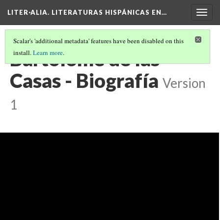
LITER·ALIA. LITERATURAS HISPÁNICAS EN…
Togg
navig
Scalar's 'additional metadata' features have been disabled on this
Bartolomé de las
install.
Learn more
.
Casas - Biografía
Version
1