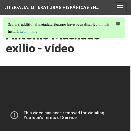
LITER·ALIA. LITERATURAS HISPÁNICAS EN…
Togg
navig
Scalar's 'additional metadata' features have been disabled on this
Antonio Machado
install.
Learn more
.
exilio - vídeo