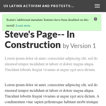
US LATINX ACTIVISM AND PROTESTS
:…
Togg
navig
Scalar's 'additional metadata' features have been disabled on this
install.
Learn more
.
LA DEMONSTRATIONS DURING THE CHICANO MOVEMENT
(3/3)
Steve's Page-- In
Construction
by
Version 1
Lorem ipsum dolor sit amet, consectetur adipiscing elit, sed do
eiusmod tempor incididunt ut labore et dolore magna aliqua.
Tincidunt lobortis feugiat vivamus at augue eget arcu dictum.
Lorem ipsum dolor sit amet, consectetur adipiscing elit, sed do
eiusmod tempor incididunt ut labore et dolore magna aliqua.
Tincidunt lobortis feugiat vivamus at augue eget arcu dictum. A
condimentum vitae sapien pellentesque habitant morbi tristique