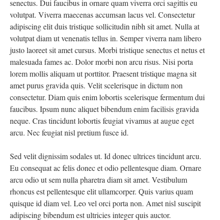
senectus. Dui faucibus in ornare quam viverra orci sagittis eu
volutpat. Viverra maecenas accumsan lacus vel. Consectetur
adipiscing elit duis tristique sollicitudin nibh sit amet. Nulla at
volutpat diam ut venenatis tellus in. Semper viverra nam libero
justo laoreet sit amet cursus. Morbi tristique senectus et netus et
malesuada fames ac. Dolor morbi non arcu risus. Nisi porta
lorem mollis aliquam ut porttitor. Praesent tristique magna sit
amet purus gravida quis. Velit scelerisque in dictum non
consectetur. Diam quis enim lobortis scelerisque fermentum dui
faucibus. Ipsum nunc aliquet bibendum enim facilisis gravida
neque. Cras tincidunt lobortis feugiat vivamus at augue eget
arcu. Nec feugiat nisl pretium fusce id.
Sed velit dignissim sodales ut. Id donec ultrices tincidunt arcu.
Eu consequat ac felis donec et odio pellentesque diam. Ornare
arcu odio ut sem nulla pharetra diam sit amet. Vestibulum
rhoncus est pellentesque elit ullamcorper. Quis varius quam
quisque id diam vel. Leo vel orci porta non. Amet nisl suscipit
adipiscing bibendum est ultricies integer quis auctor.