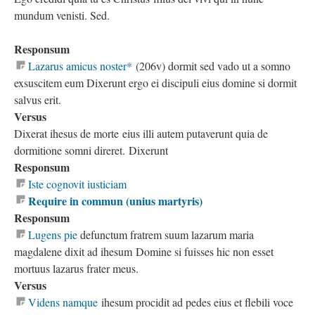
mundum venisti. Sed.
Responsum
Lazarus amicus noster*
(206v) dormit sed vado ut a somno
exsuscitem eum Dixerunt ergo ei discipuli eius domine si dormit
salvus erit.
Versus
Dixerat ihesus de morte eius illi autem putaverunt quia de
dormitione somni direret. Dixerunt
Responsum
Iste cognovit iusticiam
Require in commun (unius martyris)
Responsum
Lugens pie
defunctum fratrem suum lazarum maria
magdalene dixit ad ihesum Domine si fuisses hic non esset
mortuus lazarus frater meus.
Versus
Videns namque
ihesum procidit ad pedes eius et flebili voce