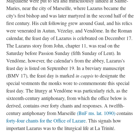
Magdalene were put to sea and miraculously landed at Sainte-
Maries, near the city of Marseille, where Lazarus became the
city's first bishop and was later martyred in the second half of the
first century. His cult following grew around Gaul, and his relics
were venerated in Autun, Vézelay, and Vendôme. In the Roman
calendar, the feast day of Lazarus is celebrated on December 17.
The Lazarus story from John, chapter 11, was read on the
Saturday before Passion Sunday (fifth Sunday of Lent). In
Vendôme, however, the calendar's from the abbey, Lazarus's
feast day is listed on September 19. In a breviary manuscript
(BMV 17), the feast day is marked
in cappis
to designate the
special vestments the monks wore to commemorate this special
feast day. The liturgy at Vendôme was particularly rich, as the
sixteenth-century antiphonary, from which the office below is
derived, contains over forty chants and responses. A twelfth-
century antiphonary from Marseille
(BnF ms. lat. 1090)
contains
forty-four chants for the Office of Lazare
. This signals how
important Lazarus was to the liturgical life at La Trinité.