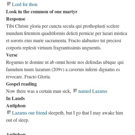
Lord for thou
Look in the common of one martyr
Response
Tibi Christe gloria per cuncta secula qui prothoplasti scelere
mundum fetentem quadriformis delicti pernicie per lazari mistica
et sororis eius marie sacramenta. Fracto alabasteo tui preciosi
corporis replesti virtuum fragrantissimis unguentis.
Verse
Rogamus te domine ut ab omni hoste nos defendas ubique qui
famulum tuum lazarum (209v) a cavernis inferni dignatus es
revocare. Fracto Gloria.
Gospel reading
Now there was a certain man sick,
named Lazarus
In Lauds
Antiphon
Lazarus our friend
sleepeth, but I go that I may awake him
out of sleep.
Antiphon