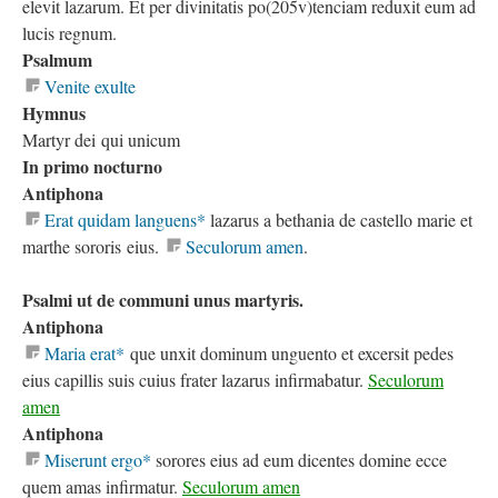
elevit lazarum. Et per divinitatis po(205v)tenciam reduxit eum ad
lucis regnum.
Psalmum
Venite exulte
Hymnus
Martyr dei qui unicum
In primo nocturno
Antiphona
Erat quidam languens*
lazarus a bethania de castello marie et
marthe sororis eius.
Seculorum amen
.
Psalmi ut de communi unus martyris.
Antiphona
Maria erat*
que unxit dominum unguento et excersit pedes
eius capillis suis cuius frater lazarus infirmabatur.
Seculorum
amen
Antiphona
Miserunt ergo*
sorores eius ad eum dicentes domine ecce
quem amas infirmatur.
Seculorum amen