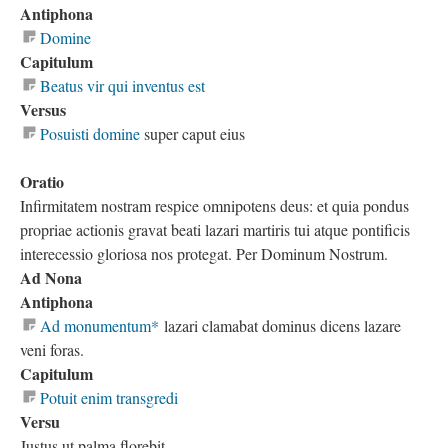
Antiphona
Domine
Capitulum
Beatus vir qui inventus est
Versus
Posuisti domine
super caput eius
Oratio
Infirmitatem nostram respice omnipotens deus: et quia pondus
propriae actionis gravat beati lazari martiris tui atque pontificis
interecessio gloriosa nos protegat. Per Dominum Nostrum.
Ad Nona
Antiphona
Ad monumentum*
lazari clamabat dominus dicens lazare
veni foras.
Capitulum
Potuit enim transgredi
Versu
Justus ut palma florebit.