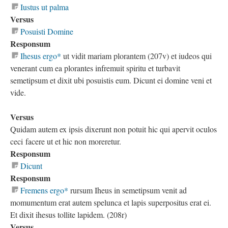
Iustus ut palma
Versus
Posuisti Domine
Responsum
Ihesus ergo*
ut vidit mariam plorantem (207v) et iudeos qui
venerant cum ea plorantes infremuit spiritu et turbavit
semetipsum et dixit ubi posuistis eum. Dicunt ei domine veni et
vide.
Versus
Quidam autem ex ipsis dixerunt non potuit hic qui apervit oculos
ceci facere ut et hic non moreretur.
Responsum
Dicunt
Responsum
Fremens ergo*
rursum Iheus in semetipsum venit ad
momumentum erat autem spelunca et lapis superpositus erat ei.
Et dixit ihesus tollite lapidem. (208r)
Versus