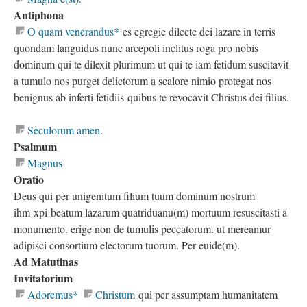
Antiphona
O quam venerandus*
es egregie dilecte dei lazare in terris
quondam languidus nunc arcepoli inclitus roga pro nobis
dominum qui te dilexit plurimum ut qui te iam fetidum suscitavit
a tumulo nos purget delictorum a scalore nimio protegat nos
benignus ab inferti fetidiis quibus te revocavit Christus dei filius.
Seculorum amen
.
Psalmum
Magnus
Oratio
Deus qui per unigenitum filium tuum dominum nostrum
ihm xpi beatum lazarum quatriduanu(m) mortuum resuscitasti a
monumento. erige non de tumulis peccatorum. ut mereamur
adipisci consortium electorum tuorum. Per euide(m).
Ad Matutinas
Invitatorium
Adoremus*
Christum
qui per assumptam humanitatem