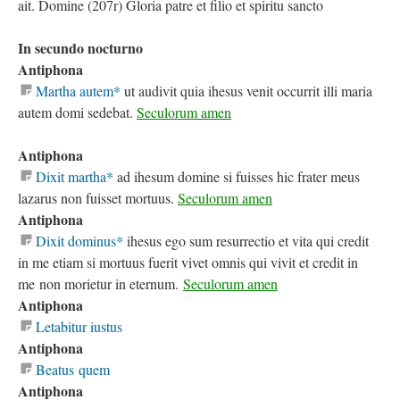
ait. Domine (207r) Gloria patre et filio et spiritu sancto
In secundo nocturno
Antiphona
Martha autem*
ut audivit quia ihesus venit occurrit illi maria
autem domi sedebat.
Seculorum amen
Antiphona
Dixit martha*
ad ihesum domine si fuisses hic frater meus
lazarus non fuisset mortuus.
Seculorum amen
Antiphona
Dixit dominus*
ihesus ego sum resurrectio et vita qui credit
in me etiam si mortuus fuerit vivet omnis qui vivit et credit in
me non morietur in eternum.
Seculorum amen
Antiphona
Letabitur iustus
Antiphona
Beatus quem
Antiphona