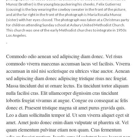
Munoz (brother) is the young boy puckering his cheeks, Felix Gutierrez
(cousing) is the boy wearing the cowboy sweater in the front of the picture,
and at the far right in the front of the photograph is Maria Rosalia Munoz
(sister) with her eyes closed. The photograph was taken at a Christmas party
for children attending Sunday school at Asbury United Methodist Church.
This church was one of the early Methodist churches to integrate in 1950s
Los Angeles.
.
Commodo odio aenean sed adipiscing diam donec. Vel risus
commodo viverra maecenas accumsan lacus vel facilisis. Viverra
accumsan in nisl nisi scelerisque eu ultrices vitae auctor. Aenean
sed adipiscing diam donec adipiscing tristique risus nec feugiat.
Massa tincidunt dui ut ornare lectus. Eu tincidunt tortor aliquam
nulla facilisi cras. Elit ullamcorper dignissim cras tincidunt
lobortis feugiat vivamus at augue. Congue eu consequat ac felis
donec et. Praesent tristique magna sit amet purus gravida quis.
Leo a diam sollicitudin tempor id. Ut sem viverra aliquet eget sit
amet. Amet justo donec enim diam vulputate ut pharetra sit. Vel
quam elementum pulvinar etiam non quam. Cras fermentum
odio eu feugiat pretium. Iaculis urna id volutpat lacus laoreet non