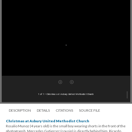
1 of 1
• Christmas at Asbury United Methodist Church
DESCRIPTION
DETAILS
CITATIONS
SOURCE FILE
Christmas at Asbury United Methodist Church
Rosalio Munoz (4 years old) is the small boy wearing shorts in the front of the
photograpsh, Mercedes Gutierrez (cousin) is directly behind him, Ricardo