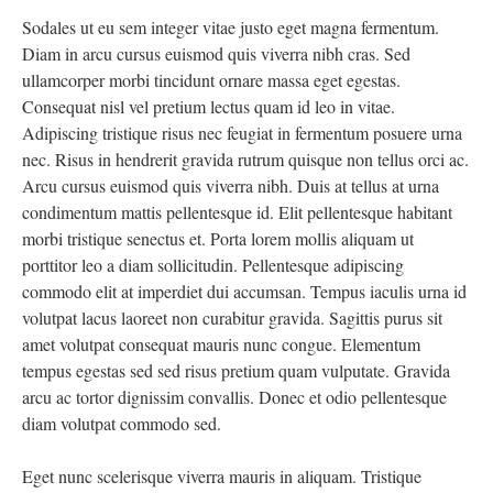
Sodales ut eu sem integer vitae justo eget magna fermentum.
Diam in arcu cursus euismod quis viverra nibh cras. Sed
ullamcorper morbi tincidunt ornare massa eget egestas.
Consequat nisl vel pretium lectus quam id leo in vitae.
Adipiscing tristique risus nec feugiat in fermentum posuere urna
nec. Risus in hendrerit gravida rutrum quisque non tellus orci ac.
Arcu cursus euismod quis viverra nibh. Duis at tellus at urna
condimentum mattis pellentesque id. Elit pellentesque habitant
morbi tristique senectus et. Porta lorem mollis aliquam ut
porttitor leo a diam sollicitudin. Pellentesque adipiscing
commodo elit at imperdiet dui accumsan. Tempus iaculis urna id
volutpat lacus laoreet non curabitur gravida. Sagittis purus sit
amet volutpat consequat mauris nunc congue. Elementum
tempus egestas sed sed risus pretium quam vulputate. Gravida
arcu ac tortor dignissim convallis. Donec et odio pellentesque
diam volutpat commodo sed.
Eget nunc scelerisque viverra mauris in aliquam. Tristique