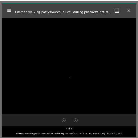
Mirador
eman walking past crowded jail cell during prisoner's riot at Los Angeles County Jail, Calif., 
Fireman walking past crowded jail cell during prisoner's riot at Los Angeles County Jail, Calif., 1953
viewer
1 of 1
• Fireman walking past crowded jail cell during prisoner's riot at Los Angeles County Jail, Calif., 1953