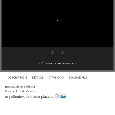
1 of 1
• Roosevelt High School Walkouts
DESCRIPTION
DETAILS
CITATIONS
SOURCE FILE
Roosevelt HS Walkout
Source: UCLA Library
in pellentesque massa placerat
duis
.