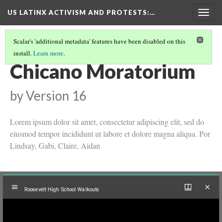
US LATINX ACTIVISM AND PROTESTS
:…
Togg
navig
Scalar's 'additional metadata' features have been disabled on this
install.
Learn more
.
CHICANO MORATORIUM PERSONAL PAGE
(1/4)
Chicano Moratorium
by
Version 16
Lorem ipsum dolor sit amet, consectetur adipiscing elit, sed do
eiusmod tempor incididunt ut labore et dolore magna aliqua. Por
Lindsay, Gabi, Claire, Aidan
Mirador
Roosevelt High School Walkouts
viewer
Roosevelt High School Walkouts