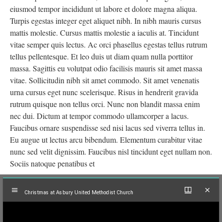
eiusmod tempor incididunt ut labore et dolore magna aliqua.
Turpis egestas integer eget aliquet nibh. In nibh mauris cursus
mattis molestie. Cursus mattis molestie a iaculis at. Tincidunt
vitae semper quis lectus. Ac orci phasellus egestas tellus rutrum
tellus pellentesque. Et leo duis ut diam quam nulla porttitor
massa. Sagittis eu volutpat odio facilisis mauris sit amet massa
vitae. Sollicitudin nibh sit amet commodo. Sit amet venenatis
urna cursus eget nunc scelerisque. Risus in hendrerit gravida
rutrum quisque non tellus orci. Nunc non blandit massa enim
nec dui. Dictum at tempor commodo ullamcorper a lacus.
Faucibus ornare suspendisse sed nisi lacus sed viverra tellus in.
Eu augue ut lectus arcu bibendum. Elementum curabitur vitae
nunc sed velit dignissim. Faucibus nisl tincidunt eget nullam non.
Sociis natoque penatibus et
Mirador
Christmas at Asbury United Methodist Church
viewer
Christmas at Asbury United Methodist Church