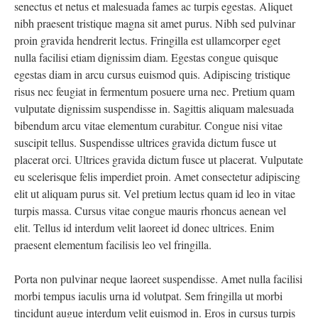
senectus et netus et malesuada fames ac turpis egestas. Aliquet
nibh praesent tristique magna sit amet purus. Nibh sed pulvinar
proin gravida hendrerit lectus. Fringilla est ullamcorper eget
nulla facilisi etiam dignissim diam. Egestas congue quisque
egestas diam in arcu cursus euismod quis. Adipiscing tristique
risus nec feugiat in fermentum posuere urna nec. Pretium quam
vulputate dignissim suspendisse in. Sagittis aliquam malesuada
bibendum arcu vitae elementum curabitur. Congue nisi vitae
suscipit tellus. Suspendisse ultrices gravida dictum fusce ut
placerat orci. Ultrices gravida dictum fusce ut placerat. Vulputate
eu scelerisque felis imperdiet proin. Amet consectetur adipiscing
elit ut aliquam purus sit. Vel pretium lectus quam id leo in vitae
turpis massa. Cursus vitae congue mauris rhoncus aenean vel
elit. Tellus id interdum velit laoreet id donec ultrices. Enim
praesent elementum facilisis leo vel fringilla.
Porta non pulvinar neque laoreet suspendisse. Amet nulla facilisi
morbi tempus iaculis urna id volutpat. Sem fringilla ut morbi
tincidunt augue interdum velit euismod in. Eros in cursus turpis