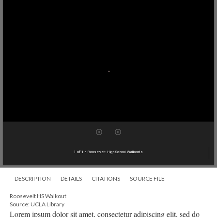
1 of 1
• Roosevelt High School Walkouts
DESCRIPTION
DETAILS
CITATIONS
SOURCE FILE
Roosevelt HS Walkout
Source: UCLA Library
Lorem ipsum dolor sit amet, consectetur adipiscing elit, sed do