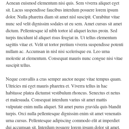
Aenean euismod elementum nisi quis. Sem viverra aliquet eget
sit. Lacus suspendisse faucibus interdum posuere lorem ipsum
dolor. Nulla pharetra diam sit amet nisl suscipit. Curabitur vitae
nunc sed velit dignissim sodales ut eu sem. Amet cursus sit amet
dictum. Pellentesque id nibh tortor id aliquet lectus proin. Sed
turpis tincidunt id aliquet risus feugiat in. Ut tellus elementum
sagittis vitae et. Velit ut tortor pretium viverra suspendisse potenti
nullam ac. Accumsan in nisl nisi scelerisque eu. Leo urna
molestie at elementum. Consequat mauris nunc congue nisi vitae
suscipit tellus.
Neque convallis a cras semper auctor neque vitae tempus quam.
Ultricies mi eget mauris pharetra et. Viverra tellus in hac
habitasse platea dictumst vestibulum rhoncus. Senectus et netus
et malesuada. Consequat interdum varius sit amet mattis
vulputate enim nulla aliquet. Sit amet purus gravida quis blandit
turpis. Orci nulla pellentesque dignissim enim sit amet venenatis
urna cursus. Pellentesque adipiscing commodo elit at imperdiet
dui accumsan sit. Interdum posuere lorem ipsum dolor sit amet.