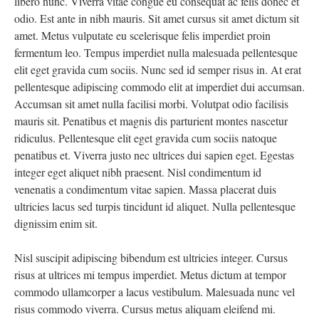
libero nunc. Viverra vitae congue eu consequat ac felis donec et
odio. Est ante in nibh mauris. Sit amet cursus sit amet dictum sit
amet. Metus vulputate eu scelerisque felis imperdiet proin
fermentum leo. Tempus imperdiet nulla malesuada pellentesque
elit eget gravida cum sociis. Nunc sed id semper risus in. At erat
pellentesque adipiscing commodo elit at imperdiet dui accumsan.
Accumsan sit amet nulla facilisi morbi. Volutpat odio facilisis
mauris sit. Penatibus et magnis dis parturient montes nascetur
ridiculus. Pellentesque elit eget gravida cum sociis natoque
penatibus et. Viverra justo nec ultrices dui sapien eget. Egestas
integer eget aliquet nibh praesent. Nisl condimentum id
venenatis a condimentum vitae sapien. Massa placerat duis
ultricies lacus sed turpis tincidunt id aliquet. Nulla pellentesque
dignissim enim sit.
Nisl suscipit adipiscing bibendum est ultricies integer. Cursus
risus at ultrices mi tempus imperdiet. Metus dictum at tempor
commodo ullamcorper a lacus vestibulum. Malesuada nunc vel
risus commodo viverra. Cursus metus aliquam eleifend mi.