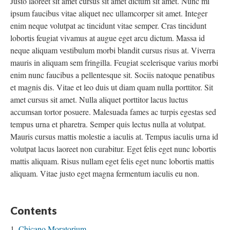
Justo laoreet sit amet cursus sit amet dictum sit amet. Nunc mi
ipsum faucibus vitae aliquet nec ullamcorper sit amet. Integer
enim neque volutpat ac tincidunt vitae semper. Cras tincidunt
lobortis feugiat vivamus at augue eget arcu dictum. Massa id
neque aliquam vestibulum morbi blandit cursus risus at. Viverra
mauris in aliquam sem fringilla. Feugiat scelerisque varius morbi
enim nunc faucibus a pellentesque sit. Sociis natoque penatibus
et magnis dis. Vitae et leo duis ut diam quam nulla porttitor. Sit
amet cursus sit amet. Nulla aliquet porttitor lacus luctus
accumsan tortor posuere. Malesuada fames ac turpis egestas sed
tempus urna et pharetra. Semper quis lectus nulla at volutpat.
Mauris cursus mattis molestie a iaculis at. Tempus iaculis urna id
volutpat lacus laoreet non curabitur. Eget felis eget nunc lobortis
mattis aliquam. Risus nullam eget felis eget nunc lobortis mattis
aliquam. Vitae justo eget magna fermentum iaculis eu non.
Contents
Chicano Moratorium