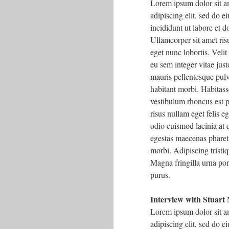
Lorem ipsum dolor sit a
adipiscing elit, sed do 
incididunt ut labore et 
Ullamcorper sit amet risu
eget nunc lobortis. Velit
eu sem integer vitae just
mauris pellentesque pulv
habitant morbi. Habitass
vestibulum rhoncus est p
risus nullam eget felis 
odio euismod lacinia at q
egestas maecenas pharet
morbi. Adipiscing tristiq
Magna fringilla urna por
purus.
Interview with Stuart
Lorem ipsum dolor sit a
adipiscing elit, sed do 