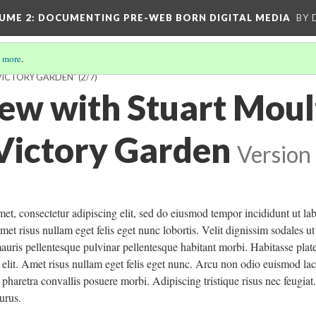
UME 2
: DOCUMENTING PRE-WEB BORN DIGITAL MEDIA
BY 
 more
.
VICTORY GARDEN"
(2/7)
iew with Stuart Mou
Victory Garden
Version
et, consectetur adipiscing elit, sed do eiusmod tempor incididunt ut la
met risus nullam eget felis eget nunc lobortis. Velit dignissim sodales ut
mauris pellentesque pulvinar pellentesque habitant morbi. Habitasse pla
elit. Amet risus nullam eget felis eget nunc. Arcu non odio euismod laci
pharetra convallis posuere morbi. Adipiscing tristique risus nec feugiat
urus.