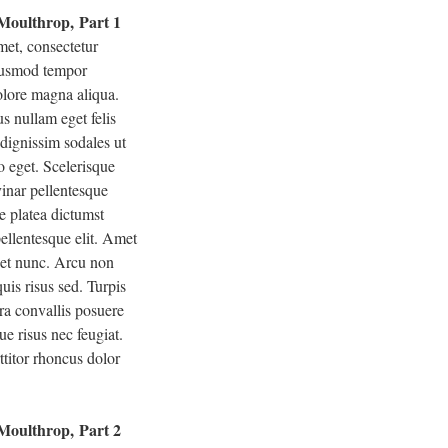
 Moulthrop, Part 1
met, consectetur
eiusmod tempor
dolore magna aliqua.
s nullam eget felis
 dignissim sodales ut
o eget. Scelerisque
inar pellentesque
e platea dictumst
ellentesque elit. Amet
eget nunc. Arcu non
uis risus sed. Turpis
ra convallis posuere
ue risus nec feugiat.
ttitor rhoncus dolor
 Moulthrop, Part 2