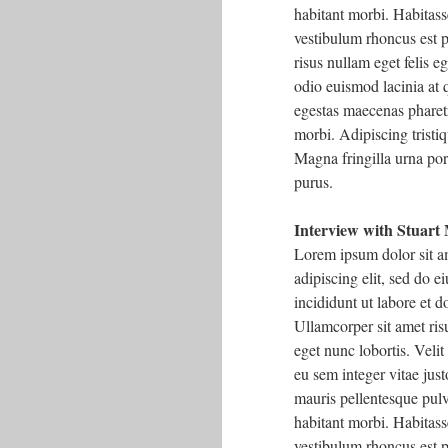
habitant morbi. Habitass
vestibulum rhoncus est p
risus nullam eget felis 
odio euismod lacinia at q
egestas maecenas pharet
morbi. Adipiscing tristiq
Magna fringilla urna por
purus.
Interview with Stuart
Lorem ipsum dolor sit a
adipiscing elit, sed do 
incididunt ut labore et 
Ullamcorper sit amet risu
eget nunc lobortis. Velit
eu sem integer vitae just
mauris pellentesque pulv
habitant morbi. Habitass
vestibulum rhoncus est p