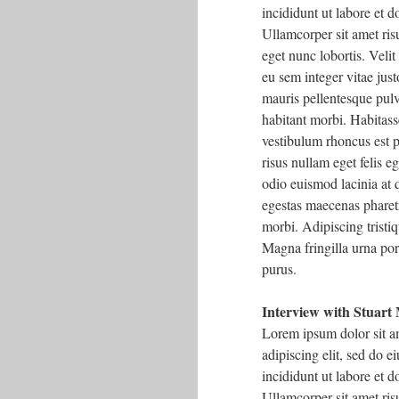
incididunt ut labore et 
Ullamcorper sit amet risu
eget nunc lobortis. Velit
eu sem integer vitae just
mauris pellentesque pulv
habitant morbi. Habitass
vestibulum rhoncus est p
risus nullam eget felis 
odio euismod lacinia at q
egestas maecenas pharet
morbi. Adipiscing tristiq
Magna fringilla urna por
purus.
Interview with Stuart
Lorem ipsum dolor sit a
adipiscing elit, sed do 
incididunt ut labore et 
Ullamcorper sit amet risu