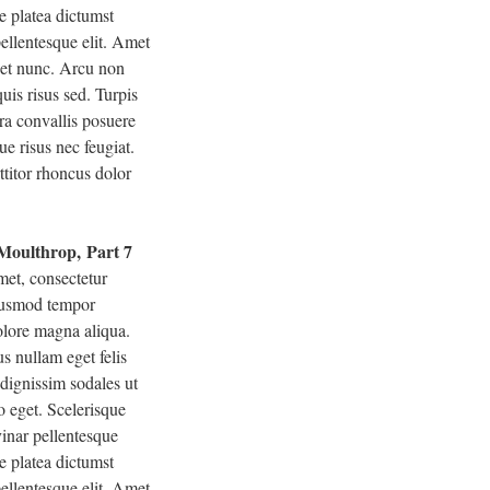
e platea dictumst
ellentesque elit. Amet
eget nunc. Arcu non
uis risus sed. Turpis
ra convallis posuere
ue risus nec feugiat.
ttitor rhoncus dolor
 Moulthrop, Part 7
met, consectetur
eiusmod tempor
dolore magna aliqua.
s nullam eget felis
 dignissim sodales ut
o eget. Scelerisque
inar pellentesque
e platea dictumst
ellentesque elit. Amet