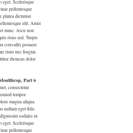
o eget. Scelerisque
inar pellentesque
e platea dictumst
ellentesque elit. Amet
eget nunc. Arcu non
uis risus sed. Turpis
ra convallis posuere
ue risus nec feugiat.
ttitor rhoncus dolor
 Moulthrop, Part 6
met, consectetur
eiusmod tempor
dolore magna aliqua.
s nullam eget felis
 dignissim sodales ut
o eget. Scelerisque
inar pellentesque