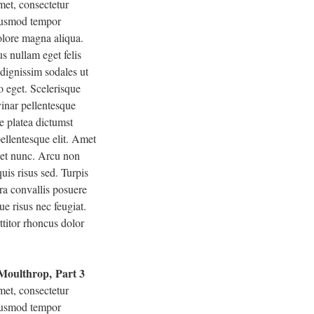
met, consectetur
eiusmod tempor
dolore magna aliqua.
s nullam eget felis
 dignissim sodales ut
o eget. Scelerisque
inar pellentesque
e platea dictumst
ellentesque elit. Amet
eget nunc. Arcu non
uis risus sed. Turpis
ra convallis posuere
ue risus nec feugiat.
ttitor rhoncus dolor
 Moulthrop, Part 3
met, consectetur
eiusmod tempor