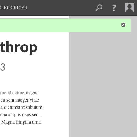
DENE GRIGAR
lthrop
 3
bore et dolore magna
 eu sem integer vitae
tea dictumst vestibulum
nia at quis risus sed.
. Magna fringilla urna