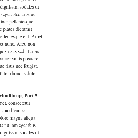
 dignissim sodales ut
o eget. Scelerisque
inar pellentesque
e platea dictumst
ellentesque elit. Amet
eget nunc. Arcu non
uis risus sed. Turpis
ra convallis posuere
ue risus nec feugiat.
ttitor rhoncus dolor
 Moulthrop, Part 5
met, consectetur
eiusmod tempor
dolore magna aliqua.
s nullam eget felis
 dignissim sodales ut