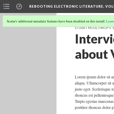
REBOOTING ELECTRONIC LITERATURE, VOL
Scalar's 'additional metadata' features have been disabled on this install.
Learn
STUART MOULTHROP'S "
Interv
about 
Lorem ipsum dolor sit am
aliqua. Ullamcorper sit a
justo eget. Scelerisque 
rhoncus est pellentesque 
Turpis egestas maecenas 
porttitor rhoncus dolor p