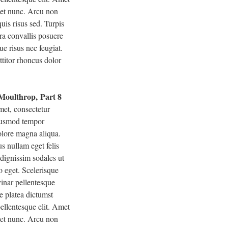
eget nunc. Arcu non
uis risus sed. Turpis
ra convallis posuere
ue risus nec feugiat.
ttitor rhoncus dolor
 Moulthrop, Part 8
met, consectetur
eiusmod tempor
dolore magna aliqua.
s nullam eget felis
 dignissim sodales ut
o eget. Scelerisque
inar pellentesque
e platea dictumst
ellentesque elit. Amet
eget nunc. Arcu non