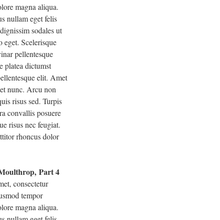
dolore magna aliqua.
s nullam eget felis
 dignissim sodales ut
o eget. Scelerisque
inar pellentesque
e platea dictumst
ellentesque elit. Amet
eget nunc. Arcu non
uis risus sed. Turpis
ra convallis posuere
ue risus nec feugiat.
ttitor rhoncus dolor
 Moulthrop, Part 4
met, consectetur
eiusmod tempor
dolore magna aliqua.
s nullam eget felis