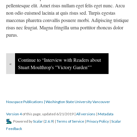
pellentesque elit. Amet risus nullam eget felis eget nunc. Arcu
non odio euismod lacinia at quis risus sed. Turpis egestas
maecenas pharetra convallis posuere morbi. Adipiscing tristique
risus nec feugiat. Magna fringilla urna porttitor rhoncus dolor
purus.
Continue to “Interview with Readers about
«
Stuart Moulthrop's "Victory Garden"”
Nouspace Publications | Washington State University Vancouver
Version 4
of this page, updated 6/21/2019
|
All versions
|
Metadata
Powered by
Scalar
(
2.6.9
) |
Terms of Service
|
Privacy Policy
|
Scalar
Feedback