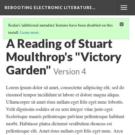
REBOOTING ELECTRONIC LITERATURE…
Togg
navig
Scalar's 'additional metadata' features have been disabled on this
install.
Learn more
.
STUART MOULTHROP'S "VICTORY GARDEN"
(3/7)
A Reading of Stuart
Moulthrop's "Victory
Garden"
Version 4
Lorem ipsum dolor sit amet, consectetur adipiscing elit, sed do
eiusmod tempor incididunt ut labore et dolore magna aliqua.
Ullamcorper sit amet risus nullam eget felis eget nunc lobortis.
Velit dignissim sodales ut eu sem integer vitae justo eget.
Scelerisque mauris pellentesque pulvinar pellentesque habitant
morbi. Habitasse platea dictumst vestibulum rhoncus est
pellentesque elit. Amet risus nullam eget felis eget nunc. Arcu