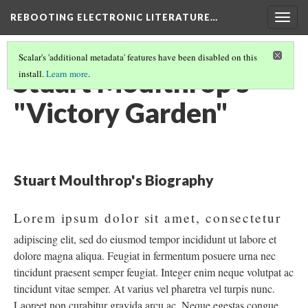
REBOOTING ELECTRONIC LITERATURE…
Togg
navig
Scalar's 'additional metadata' features have been disabled on this
Stuart Moulthrop's
install.
Learn more
.
"Victory Garden"
Stuart Moulthrop's Biography
Lorem ipsum dolor sit amet, consectetur
adipiscing elit, sed do eiusmod tempor incididunt ut labore et
dolore magna aliqua. Feugiat in fermentum posuere urna nec
tincidunt praesent semper feugiat. Integer enim neque volutpat ac
tincidunt vitae semper. At varius vel pharetra vel turpis nunc.
Laoreet non curabitur gravida arcu ac. Neque egestas congue