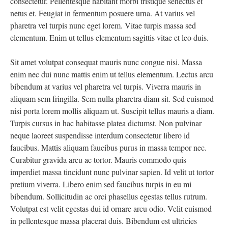
consectetur. Pellentesque habitant morbi tristique senectus et
netus et. Feugiat in fermentum posuere urna. At varius vel
pharetra vel turpis nunc eget lorem. Vitae turpis massa sed
elementum. Enim ut tellus elementum sagittis vitae et leo duis.
Sit amet volutpat consequat mauris nunc congue nisi. Massa
enim nec dui nunc mattis enim ut tellus elementum. Lectus arcu
bibendum at varius vel pharetra vel turpis. Viverra mauris in
aliquam sem fringilla. Sem nulla pharetra diam sit. Sed euismod
nisi porta lorem mollis aliquam ut. Suscipit tellus mauris a diam.
Turpis cursus in hac habitasse platea dictumst. Non pulvinar
neque laoreet suspendisse interdum consectetur libero id
faucibus. Mattis aliquam faucibus purus in massa tempor nec.
Curabitur gravida arcu ac tortor. Mauris commodo quis
imperdiet massa tincidunt nunc pulvinar sapien. Id velit ut tortor
pretium viverra. Libero enim sed faucibus turpis in eu mi
bibendum. Sollicitudin ac orci phasellus egestas tellus rutrum.
Volutpat est velit egestas dui id ornare arcu odio. Velit euismod
in pellentesque massa placerat duis. Bibendum est ultricies