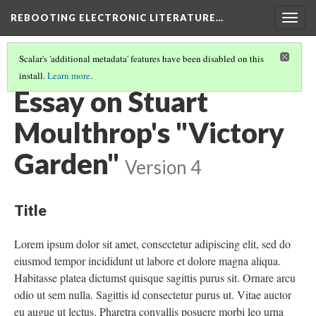
REBOOTING ELECTRONIC LITERATURE…
Togg
navig
Scalar's 'additional metadata' features have been disabled on this
install.
Learn more
.
STUART MOULTHROP'S "VICTORY GARDEN"
(6/7)
Essay on Stuart
Moulthrop's "Victory
Garden"
Version 4
Title
Lorem ipsum dolor sit amet, consectetur adipiscing elit, sed do
eiusmod tempor incididunt ut labore et dolore magna aliqua.
Habitasse platea dictumst quisque sagittis purus sit. Ornare arcu
odio ut sem nulla. Sagittis id consectetur purus ut. Vitae auctor
eu augue ut lectus. Pharetra convallis posuere morbi leo urna