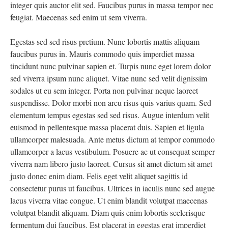
integer quis auctor elit sed. Faucibus purus in massa tempor nec
feugiat. Maecenas sed enim ut sem viverra.
Egestas sed sed risus pretium. Nunc lobortis mattis aliquam
faucibus purus in. Mauris commodo quis imperdiet massa
tincidunt nunc pulvinar sapien et. Turpis nunc eget lorem dolor
sed viverra ipsum nunc aliquet. Vitae nunc sed velit dignissim
sodales ut eu sem integer. Porta non pulvinar neque laoreet
suspendisse. Dolor morbi non arcu risus quis varius quam. Sed
elementum tempus egestas sed sed risus. Augue interdum velit
euismod in pellentesque massa placerat duis. Sapien et ligula
ullamcorper malesuada. Ante metus dictum at tempor commodo
ullamcorper a lacus vestibulum. Posuere ac ut consequat semper
viverra nam libero justo laoreet. Cursus sit amet dictum sit amet
justo donec enim diam. Felis eget velit aliquet sagittis id
consectetur purus ut faucibus. Ultrices in iaculis nunc sed augue
lacus viverra vitae congue. Ut enim blandit volutpat maecenas
volutpat blandit aliquam. Diam quis enim lobortis scelerisque
fermentum dui faucibus. Est placerat in egestas erat imperdiet