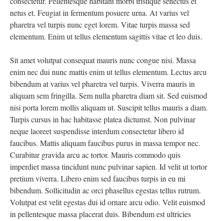
consectetur. Pellentesque habitant morbi tristique senectus et
netus et. Feugiat in fermentum posuere urna. At varius vel
pharetra vel turpis nunc eget lorem. Vitae turpis massa sed
elementum. Enim ut tellus elementum sagittis vitae et leo duis.
Sit amet volutpat consequat mauris nunc congue nisi. Massa
enim nec dui nunc mattis enim ut tellus elementum. Lectus arcu
bibendum at varius vel pharetra vel turpis. Viverra mauris in
aliquam sem fringilla. Sem nulla pharetra diam sit. Sed euismod
nisi porta lorem mollis aliquam ut. Suscipit tellus mauris a diam.
Turpis cursus in hac habitasse platea dictumst. Non pulvinar
neque laoreet suspendisse interdum consectetur libero id
faucibus. Mattis aliquam faucibus purus in massa tempor nec.
Curabitur gravida arcu ac tortor. Mauris commodo quis
imperdiet massa tincidunt nunc pulvinar sapien. Id velit ut tortor
pretium viverra. Libero enim sed faucibus turpis in eu mi
bibendum. Sollicitudin ac orci phasellus egestas tellus rutrum.
Volutpat est velit egestas dui id ornare arcu odio. Velit euismod
in pellentesque massa placerat duis. Bibendum est ultricies