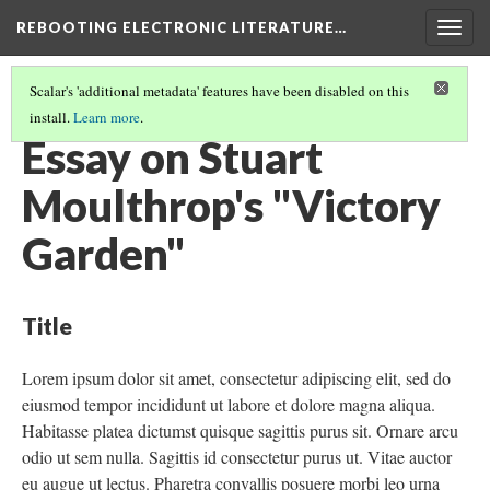
REBOOTING ELECTRONIC LITERATURE…
Togg
navig
Scalar's 'additional metadata' features have been disabled on this
install.
Learn more
.
STUART MOULTHROP'S "VICTORY GARDEN"
(6/7)
Essay on Stuart
Moulthrop's "Victory
Garden"
Title
Lorem ipsum dolor sit amet, consectetur adipiscing elit, sed do
eiusmod tempor incididunt ut labore et dolore magna aliqua.
Habitasse platea dictumst quisque sagittis purus sit. Ornare arcu
odio ut sem nulla. Sagittis id consectetur purus ut. Vitae auctor
eu augue ut lectus. Pharetra convallis posuere morbi leo urna