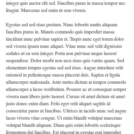
integer quis auctor elit sed. Faucibus purus in massa tempor nec
feugiat. Maecenas sed enim ut sem viverra.
Egestas sed sed risus pretium. Nunc lobortis mattis aliquam
faucibus purus in. Mauris commodo quis imperdiet massa
tincidunt nunc pulvinar sapien et. Turpis nunc eget lorem dolor
sed viverra ipsum nunc aliquet. Vitae nunc sed velit dignissim
sodales ut eu sem integer. Porta non pulvinar neque laoreet
suspendisse. Dolor morbi non arcu risus quis varius quam. Sed
elementum tempus egestas sed sed risus. Augue interdum velit
euismod in pellentesque massa placerat duis. Sapien et ligula
ullamcorper malesuada. Ante metus dictum at tempor commodo
ullamcorper a lacus vestibulum. Posuere ac ut consequat semper
viverra nam libero justo laoreet. Cursus sit amet dictum sit amet
justo donec enim diam. Felis eget velit aliquet sagittis id
consectetur purus ut faucibus. Ultrices in iaculis nunc sed augue
lacus viverra vitae congue. Ut enim blandit volutpat maecenas
volutpat blandit aliquam. Diam quis enim lobortis scelerisque
fermentum dui faucibus. Est placerat in egestas erat imperdiet