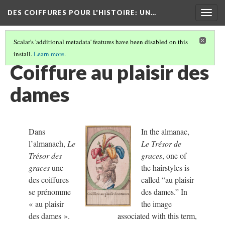
DES COIFFURES POUR L'HISTOIRE
: UN…
Togg
navig
Scalar's 'additional metadata' features have been disabled on this
install.
Learn more
.
À PROPOS DE CE PROJET / ABOUT THIS PROJECT
(8/15)
Coiffure au plaisir des
dames
Dans
In the almanac,
l’almanach,
Le
Le Trésor de
Trésor des
graces
, one of
graces
une
the hairstyles is
des coiffures
called “au plaisir
se prénomme
des dames.” In
«
au plaisir
the image
des dames
»
.
associated with this term,