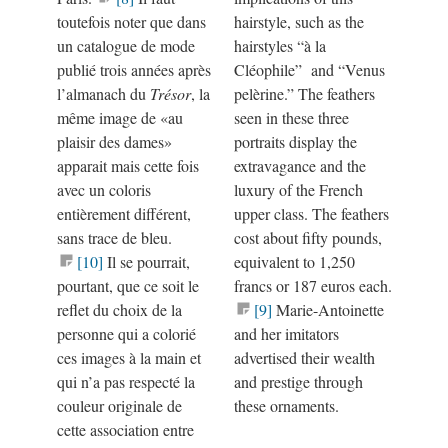
toutefois noter que dans
hairstyle, such as the
un catalogue de mode
hairstyles “à la
publié trois années après
Cléophile” and “Venus
l’almanach du
Trésor
, la
pelèrine.” The feathers
même image de
«
au
seen in these three
plaisir des dames
»
portraits display the
apparait mais cette fois
extravagance and the
avec un coloris
luxury of the French
entièrement différent,
upper class. The feathers
sans trace de bleu.
cost about fifty pounds,
[10]
Il se pourrait,
equivalent to 1,250
pourtant, que ce soit le
francs or 187 euros each.
reflet du choix de la
[9]
Marie-Antoinette
personne qui a colorié
and her imitators
ces images à la main et
advertised their wealth
qui n’a pas respecté la
and prestige through
couleur originale de
these ornaments.
cette association entre