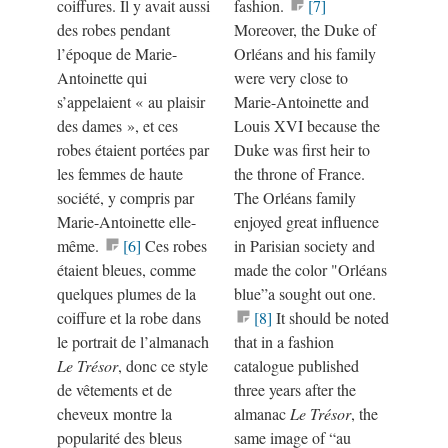
coiffures. Il y avait aussi
fashion.
[7]
des robes pendant
Moreover, the Duke of
l’époque de Marie-
Orléans and his family
Antoinette qui
were very close to
s’appelaient
«
au plaisir
Marie-Antoinette and
des dames
»
, et ces
Louis XVI because the
robes étaient portées par
Duke was first heir to
les femmes de haute
the throne of France.
société, y compris par
The Orléans family
Marie-Antoinette elle-
enjoyed great influence
même.
[6]
Ces robes
in Parisian society and
étaient bleues, comme
made the color "Orléans
quelques plumes de la
blue”a sought out one.
coiffure et la robe dans
[8]​
It should be noted
le portrait de l’almanach
that in a fashion
Le Trésor
, donc ce style
catalogue published
de vêtements et de
three years after the
cheveux montre la
almanac
Le Trésor
, the
popularité des bleus
same image of “au