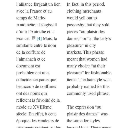
l’alliance forgeait un lien
In fact, in this period,
avec la France et au
clothing merchants
temps de Marie-
would yell out to
Antoinette, il s’agissait
passersby that they sold
d’unir l’Autriche et la
pieces “au plaisir des
France.
[4]
Mais, la
dames,” or “at the lady’s
similarité entre le nom
pleasure” in city
de la coiffure de
markets. This phrase
l’almanach et ce
meant that women had
document est
many choice “at their
probablement une
pleasure” for fashionable
coïncidence parce que
items. The hairstyle was
beaucoup de coiffures
probably named for this
ont des noms qui
commonly-used phrase.
reflètent la frivolité de la
mode au XVIIIème
The expression “au
siècle. En effet, à cette
plaisir des dames” was
époque, les vendeurs de
the same for styles
vêtements criaient sur les
beyond hair. There were