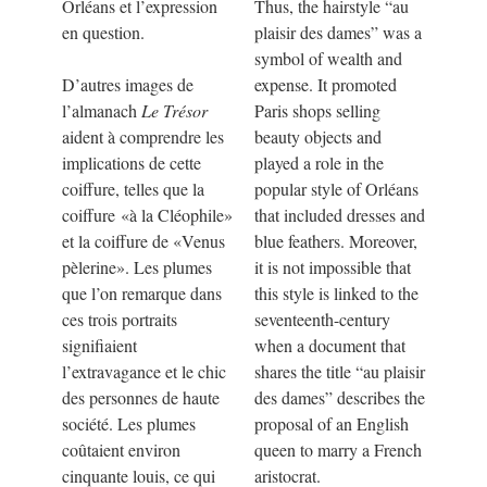
Orléans et l’expression
Thus, the hairstyle “au
en question.
plaisir des dames” was a
symbol of wealth and
D’autres images de
expense. It promoted
l’almanach
Le Trésor
Paris shops selling
aident à comprendre les
beauty objects and
implications de cette
played a role in the
coiffure, telles que la
popular style of Orléans
coiffure
«
à la Cléophile
»
that included dresses and
et la coiffure de
«
Venus
blue feathers. Moreover,
pèlerine
»
. Les plumes
it is not impossible that
que l’on remarque dans
this style is linked to the
ces trois portraits
seventeenth-century
signifiaient
when a document that
l’extravagance et le chic
shares the title “au plaisir
des personnes de haute
des dames” describes the
société. Les plumes
proposal of an English
coûtaient environ
queen to marry a French
cinquante louis, ce qui
aristocrat.