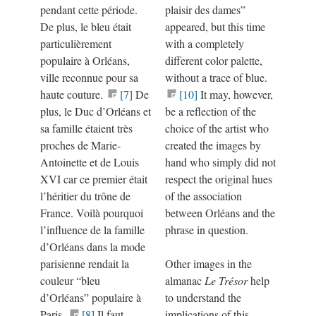
pendant cette période.
plaisir des dames”
De plus, le bleu était
appeared, but this time
particulièrement
with a completely
populaire à Orléans,
different color palette,
ville reconnue pour sa
without a trace of blue.
haute couture.
[7]
De
[10]
It may, however,
plus, le Duc d’Orléans et
be a reflection of the
sa famille étaient très
choice of the artist who
proches de Marie-
created the images by
Antoinette et de Louis
hand who simply did not
XVI car ce premier était
respect the original hues
l’héritier du trône de
of the association
France. Voilà pourquoi
between Orléans and the
l’influence de la famille
phrase in question.
d’Orléans dans la mode
parisienne rendait la
Other images in the
couleur “bleu
almanac
Le Trésor
help
d’Orléans” populaire à
to understand the
Paris.
[8]
Il faut
implications of this