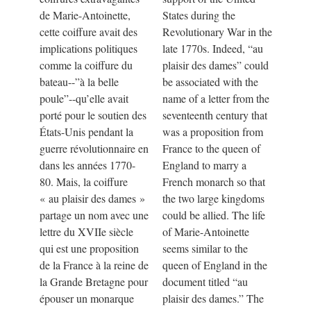
de Marie-Antoinette,
States during the
cette coiffure avait des
Revolutionary War in the
implications politiques
late 1770s. Indeed, “au
comme la coiffure du
plaisir des dames” could
bateau--”à la belle
be associated with the
poule”--qu’elle avait
name of a letter from the
porté pour le soutien des
seventeenth century that
États-Unis pendant la
was a proposition from
guerre révolutionnaire en
France to the queen of
dans les années 1770-
England to marry a
80. Mais, la coiffure
French monarch so that
«
au plaisir des dames
»
the two large kingdoms
partage un nom avec une
could be allied. The life
lettre du XVIIe siècle
of Marie-Antoinette
qui est une proposition
seems similar to the
de la France à la reine de
queen of England in the
la Grande Bretagne pour
document titled “au
épouser un monarque
plaisir des dames.” The