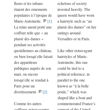
fleurs et les rubans
echelons of society
étaient des ornements
invested heavily. The
populaires à l’époque de
queen would have worn
Marie-Antoinette.
[1]
a hairstyle such as “au
La reine aurait porté une
plaisir des dames” on her
coiffure telle que
«
au
outings around
plaisir des dames
»
Versailles or in Paris.
pendant ses activités
quotidiennes au château,
Like other extravagant
ou bien lorsqu’elle faisait
hairstyles of Marie-
des apparitions
Antoinette, this one
publiques auprès de son
could be tied to a
mari, ou encore
political reference, in
lorsqu’elle se rendait à
parallel to the one
Paris pour un
known as “à la belle
divertissement.
[2]
poule,” which was
shaped like a boat and
Comme les autres
commemorated France’s
coiffures extravagantes
support of the United