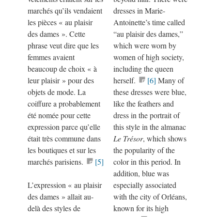
marchés qu’ils vendaient
dresses in Marie-
les pièces
«
au plaisir
Antoinette’s time called
des dames
»
. Cette
“au plaisir des dames,”
phrase veut dire que les
which were worn by
femmes avaient
women of high society,
beaucoup de choix
«
à
including the queen
leur plaisir
»
pour des
herself.
[6]
Many of
objets de mode. La
these dresses were blue,
coiffure a probablement
like the feathers and
été nomée pour cette
dress in the portrait of
expression parce qu’elle
this style in the almanac
était très commune dans
Le Trésor
, which shows
les boutiques et sur les
the popularity of the
marchés parisiens.
[5]
color in this period. In
addition, blue was
L’expression
«
au plaisir
especially associated
des dames
»
allait au-
with the city of Orléans,
delà des styles de
known for its high