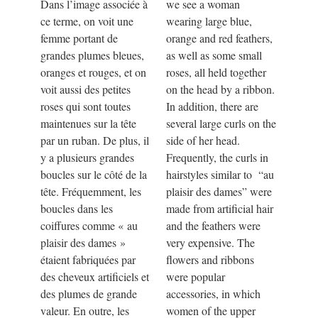
Dans l’image associée à
we see a woman
ce terme, on voit une
wearing large blue,
femme portant de
orange and red feathers,
grandes plumes bleues,
as well as some small
oranges et rouges, et on
roses, all held together
voit aussi des petites
on the head by a ribbon.
roses qui sont toutes
In addition, there are
maintenues sur la tête
several large curls on the
par un ruban. De plus, il
side of her head.
y a plusieurs grandes
Frequently, the curls in
boucles sur le côté de la
hairstyles similar to “au
tête. Fréquemment, les
plaisir des dames” were
boucles dans les
made from artificial hair
coiffures comme
«
au
and the feathers were
plaisir des dames
»
very expensive. The
étaient fabriquées par
flowers and ribbons
des cheveux artificiels et
were popular
des plumes de grande
accessories, in which
valeur. En outre, les
women of the upper