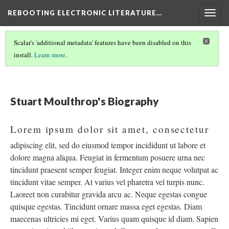
REBOOTING ELECTRONIC LITERATURE…
Togg
navig
Scalar's 'additional metadata' features have been disabled on this
install.
Learn more
.
REBOOTING ELECTRONIC LITERATURE
(7/9)
Stuart Moulthrop's Biography
Lorem ipsum dolor sit amet, consectetur
adipiscing elit, sed do eiusmod tempor incididunt ut labore et
dolore magna aliqua. Feugiat in fermentum posuere urna nec
tincidunt praesent semper feugiat. Integer enim neque volutpat ac
tincidunt vitae semper. At varius vel pharetra vel turpis nunc.
Laoreet non curabitur gravida arcu ac. Neque egestas congue
quisque egestas. Tincidunt ornare massa eget egestas. Diam
maecenas ultricies mi eget. Varius quam quisque id diam. Sapien