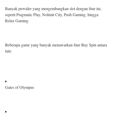
Banyak provider yang mengembangkan slot dengan fitur ini,
seperti Pragmatic Play, Nolimit City, Push Gaming, hingga
Relax Gaming.
Beberapa game yang banyak menawarkan fitur Buy Spin antara
lain:
Gates of Olympus