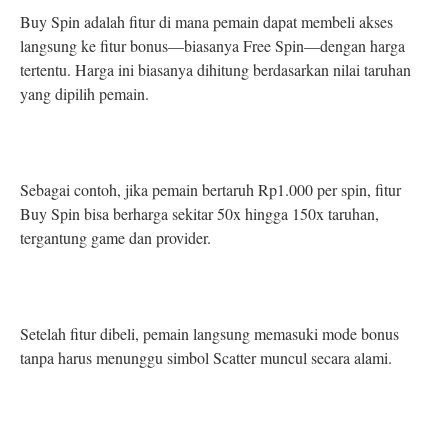
Buy Spin adalah fitur di mana pemain dapat membeli akses
langsung ke fitur bonus—biasanya Free Spin—dengan harga
tertentu. Harga ini biasanya dihitung berdasarkan nilai taruhan
yang dipilih pemain.
Sebagai contoh, jika pemain bertaruh Rp1.000 per spin, fitur
Buy Spin bisa berharga sekitar 50x hingga 150x taruhan,
tergantung game dan provider.
Setelah fitur dibeli, pemain langsung memasuki mode bonus
tanpa harus menunggu simbol Scatter muncul secara alami.