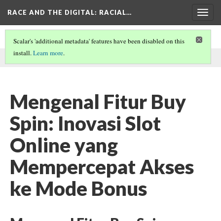
RACE AND THE DIGITAL
: RACIAL…
Togg
navig
Scalar's 'additional metadata' features have been disabled on this
install.
Learn more
.
This comment was written by loopyna on
17 Nov 2025
.
Mengenal Fitur Buy
Spin: Inovasi Slot
Online yang
Mempercepat Akses
ke Mode Bonus