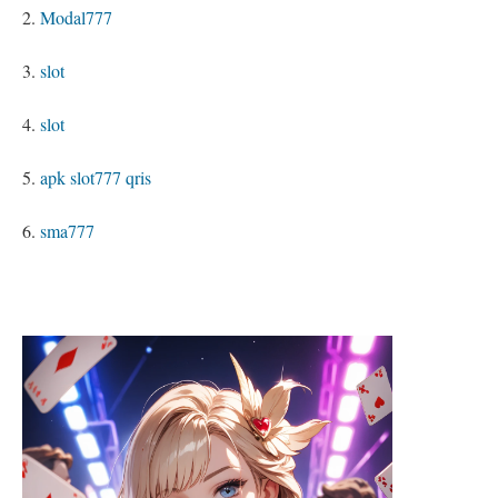
Modal777
slot
slot
apk slot777 qris
sma777