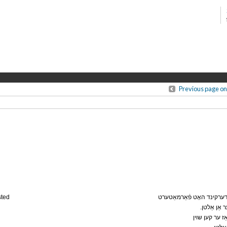
Previous page on
sted
ּנדערקינד האָט פֿאַרמאַטערט
. אַן אַלטן
ַז ער קען שוין