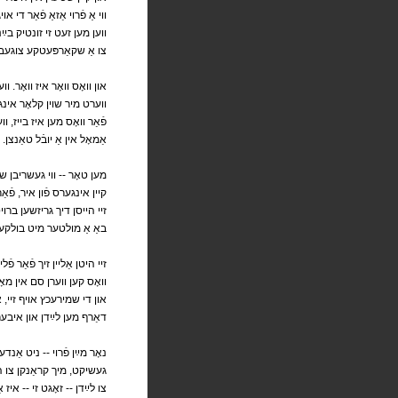
ווי אַ פֿרוי אַזאַ פֿאַר די אויגן
ווען מען זעט זי זונטיק בײַ
צו אַ שקאַרפּעטקע צוגעבוי
און וואָס וואָר איז וואָר. וו
ווערט מיר שוין קלאָר אינגא
פֿאַר וואָס מען איז בייז, 
.אַמאָל אין אַ יובֿל טאַנצן
מען טאָר -- ווי געשריבן שט
קיין אינגערס פֿון איר, פֿא
זיי הייסן דיך גריזשען בר
באַ אַ מולטער מיט בולקעס
זיי היטן אַליין זיך פֿאַר פ
וואָס קען ווערן סם אין מאָג
און די שמירעכץ אויף זיי, 
דאַרף מען לײַדן און איבער
נאָר מײַן פֿרוי -- ניט אַנד
געשיקט, מיך קראַנקן צו הי
צו לײַדן -- זאָגט זי -- איז