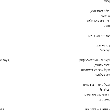
.ַסער
, בלוט דאָס יונגע
.אונטער
זי -- ניט קוקן אפֿשר
.ער
נט -- זי זאָל דרייען
נד אין וויגל
.ַרשפּילן
e says,
.זאָגט זי -- וועטשערע קאָכן
,ף דער עלטער
אַ שאַל אויב סע דראָזשעט
.וערט קעלטער
אַ בלינדער -- צו וועמען
?בלינדן
ן דאַרף מען ניט וואַרטן
.ט-צינדן
ines
 זאָגט זי -- לויכט ניט