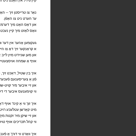
קיין פֿידל אין האַנט ניט הא
נאָר צו טרייסטן זיך -- האָ
.ער הערט ניט צו האָפֿן
און דאָס האָט מיך דערמאָנט
וואָס לאָזט מיך קיין נעכט נ
געקומען אַהער אין דער ו
א קראַנקער זיך דאָ צו הייל
און מען שנײַדט מײַן לייב אַ
אויף אַ שמחה אויסצעטיילן
איך בין שטיל, דאַכט זיך, וו
,פֿון אַ צעריסענעם פֿעכער
און זיי איבער מיר קויט-שו
ווי קוימענעס איבער די דע
איך זוך ווי אַ קינד אויף ד
מיט קאַרשן עטלעכע רויטע
און זיי שיקן מיר זקנות מי
ווי קהל תּכריכים אויף טויט
איך וואַרט ווי דורך אַ פֿ