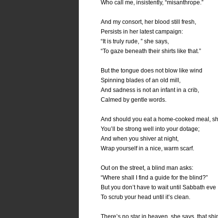
Who call me, insistently, “misanthrope.”
And my consort, her blood still fresh,
Persists in her latest campaign:
“It is truly rude, ” she says,
“To gaze beneath their shirts like that.”
But the tongue does not blow like wind
Spinning blades of an old mill,
And sadness is not an infant in a crib,
Calmed by gentle words.
And should you eat a home-cooked meal, sh
You’ll be strong well into your dotage;
And when you shiver at night,
Wrap yourself in a nice, warm scarf.
Out on the street, a blind man asks:
“Where shall I find a guide for the blind?”
But you don’t have to wait until Sabbath eve
To scrub your head until it’s clean.
There’s no star in heaven, she says, that sh