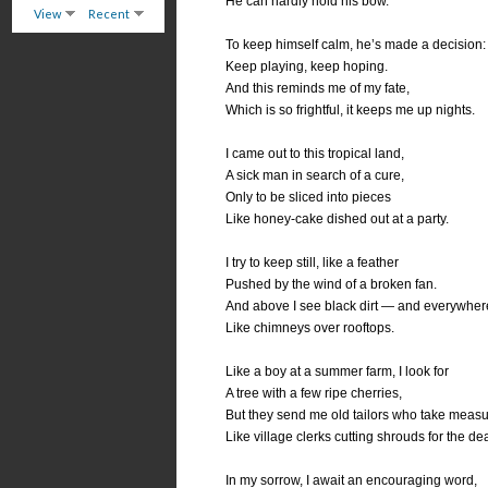
He can hardly hold his bow.
View
Recent
To keep himself calm, he’s made a decision:
Keep playing, keep hoping.
And this reminds me of my fate,
Which is so frightful, it keeps me up nights.
I came out to this tropical land,
A sick man in search of a cure,
Only to be sliced into pieces
Like honey-cake dished out at a party.
I try to keep still, like a feather
Pushed by the wind of a broken fan.
And above I see black dirt — and everywher
Like chimneys over rooftops.
Like a boy at a summer farm, I look for
A tree with a few ripe cherries,
But they send me old tailors who take meas
Like village clerks cutting shrouds for the de
In my sorrow, I await an encouraging word,