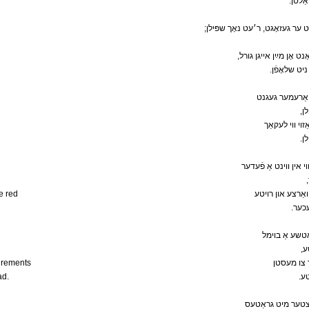
.ַלטן
;ט ער געזאָגט, ר׳עט נאָך שפּילן
, אָן מײַן אייגן גורל
.יט שלאָפֿן
ואַרעמער געגנט
,ן
זוי ווי לעקאַך
.
י אין ווינט אַ פֿעדער
e red
ואַרצע און רויטע
.כער
אַטשע אַ בוימל
,
urements
ך צו מעסטן
ad.
.ע
ענצטער מיט גראַטעס