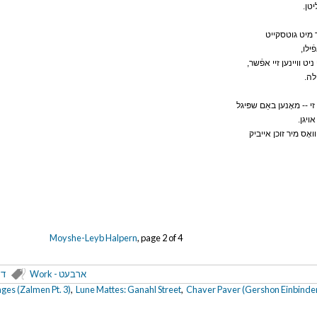
.טן
ד מיט גוטסקייט
,ילו
,יט וויינען זיי אפֿשר
.לה
זי -- מאָנען באַם שפּיגל
.ויגן
ואָס מיר זוכן אייביק
Moyshe-Leyb Halpern
, page 2 of 4
Work - ארבעט
דער 
ges (Zalmen Pt. 3)
,
Lune Mattes: Ganahl Street
,
Chaver Paver (Gershon Einbinder):