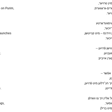
,ײַן טרויער
s on Purim,
,ּורים-גראַגערס
.יער
אויסגעדאַרטע
,ײַכער
paunches
, זײַדנס -- מיט קנייטשן
.יכער
-- ן פֿרויען
.
.בויגן
:ערן אייביק
-- פֿשר
,
,ך חנ׳דלען מיט פֿרויען
.
.ייטן
ַליין זיך צו וואַרפֿן
ogs,
,ַסער
 מיט ברילן