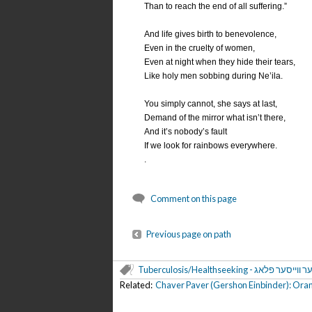
Than to reach the end of all suffering.”
And life gives birth to benevolence,
Even in the cruelty of women,
Even at night when they hide their tears,
Like holy men sobbing during Ne’ila.
You simply cannot, she says at last,
Demand of the mirror what isn’t there,
And it’s nobody’s fault
If we look for rainbows everywhere.
.
Comment on this page
Previous page on path
Tuberculosis/Healthseeking - ווייסער פלאג
Related:
Chaver Paver (Gershon Einbinder): Oran