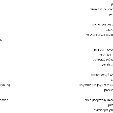
,
נאַכט בײַ אַ לעמפּל
.גן
ען איך הער זי ריידן
,ַנצן
ווען מען זעט מיך מיט איר
n.
ייט -- ניט װײַזן
.ַר דער אישה
ויט פֿאַרעלטערטס
. פֿרישע
ֿלייש פֿאַרעלטערטס
,ן
he young –
אונדז צו נאַרן מיט יוגנשאַפט
.טראָגן
 heaven
ערשט אַ מלאַך פֿון הימל
.טן
 אַלץ נאָך בעסער