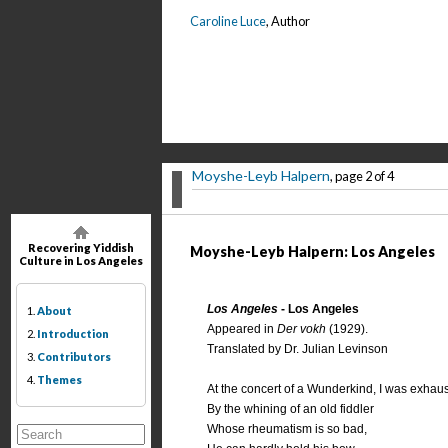
Caroline Luce
, Author
Moyshe-Leyb Halpern
, page 2 of 4
Recovering Yiddish
Moyshe-Leyb Halpern: Los Angeles
Culture in Los Angeles
Los Angeles
- Los Angeles
1.
About
Appeared in
Der vokh
(1929).
2.
Introduction
Translated by Dr. Julian Levinson
3.
Contributors
4.
Themes
At the concert of a Wunderkind, I was exhau
By the whining of an old fiddler
Whose rheumatism is so bad,