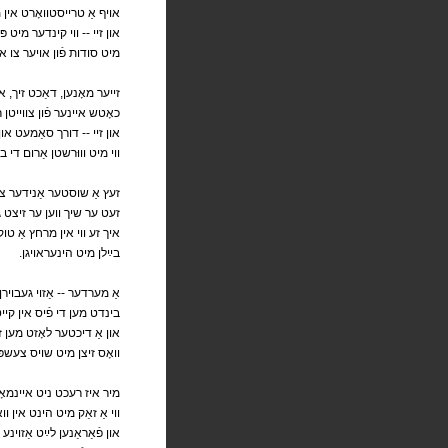
אויף אַ טרייסטוואָרט אין מ
און זיי -- ווי קינדער מיט פ
מיט סודות פֿון אויער צו או
זייער מאָנען, דאַכט זיך, 
כאָטש איינער פֿון צווייטן ר
און זיי -- דורך סאַמעט און
ווי מיט וווּרשטן אַרום די בי
זעץ אַ שוסטער אַנידער צוויש
זעט ער שיך ווען ער זיצט גע
איך זע ווי אין מרחץ אַ טוק
.בײַלן מיט הינעראויגן
אַ מערדער -- אַזוי געבוירן א
בינדט מען די פֿיס אין קייטן
און אַ דיכטער לאָזט מען זי
וואָס זיצן מיט שויס צעשפּר
מיר איז רעכט ניט איינמאָל א
ווי אַ זאַק מיט הינט אין ווא
און פֿאַראַנען לײַט אַזוינע