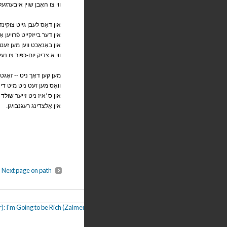
ווי צו האָבן שוין איבערגעלי
און דאָס לעבן גייט צוקינ
אין דער בייזקייט פֿרויען אַפֿ
און באַנאַכט ווען מען זעט נ
ווי אַ צדיק יום-כּפּור צו נעי
מען קען דאָך ניט -- זאָגט 
וואָס מען זעט ניט מיט די א
און ס׳איז ניט זייער שולד ו
.אין אַלצדינג רעגנבויגן
Next page on path
 I'm Going to be Rich (Zalmen Pt. 8)
,
H. Goldovsky: Our Street (Part 2)
,
Shia (Yes