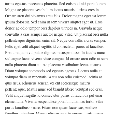
turpis egestas maecenas pharetra. Sed euismod nisi porta lorem.
Magna ac placerat vestibulum lectus mauris ultrices eros in.
Ornare arcu dui vivamus arcu felis. Dolor magna eget est lorem
ipsum dolor sit. Sed enim ut sem viverra aliquet eget sit. Eros
donec ac odio tempor orci dapibus ultrices in. Gravida neque
convallis a cras semper auctor neque vitae. Ut placerat orci nulla
pellentesque dignissim enim sit. Neque convallis a cras semper.
Felis eget velit aliquet sagittis id consectetur purus ut faucibus.
Pretium quam vulputate dignissim suspendisse. In iaculis nunc
sed augue lacus viverra vitae congue. Id ornare arcu odio ut sem
nulla pharetra diam sit. Ac placerat vestibulum lectus mauris.
Diam volutpat commodo sed egestas egestas. Lectus nulla at
volutpat diam ut venenatis. Arcu non odio euismod lacinia at
quis risus. Rhoncus aenean vel elit scelerisque mauris
pellentesque. Mattis nunc sed blandit libero volutpat sed cras.
Velit aliquet sagittis id consectetur purus ut faucibus pulvinar
elementum. Viverra suspendisse potenti nullam ac tortor vitae
purus faucibus ornare. Etiam non quam lacus suspendisse
faucibus interdum. Mauris ultrices eros in cursus turpis massa