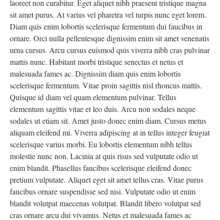
laoreet non curabitur. Eget aliquet nibh praesent tristique magna
sit amet purus. At varius vel pharetra vel turpis nunc eget lorem.
Diam quis enim lobortis scelerisque fermentum dui faucibus in
ornare. Orci nulla pellentesque dignissim enim sit amet venenatis
urna cursus. Arcu cursus euismod quis viverra nibh cras pulvinar
mattis nunc. Habitant morbi tristique senectus et netus et
malesuada fames ac. Dignissim diam quis enim lobortis
scelerisque fermentum. Vitae proin sagittis nisl rhoncus mattis.
Quisque id diam vel quam elementum pulvinar. Tellus
elementum sagittis vitae et leo duis. Arcu non sodales neque
sodales ut etiam sit. Amet justo donec enim diam. Cursus metus
aliquam eleifend mi. Viverra adipiscing at in tellus integer feugiat
scelerisque varius morbi. Eu lobortis elementum nibh tellus
molestie nunc non. Lacinia at quis risus sed vulputate odio ut
enim blandit. Phasellus faucibus scelerisque eleifend donec
pretium vulputate. Aliquet eget sit amet tellus cras. Vitae purus
faucibus ornare suspendisse sed nisi. Vulputate odio ut enim
blandit volutpat maecenas volutpat. Blandit libero volutpat sed
cras ornare arcu dui vivamus. Netus et malesuada fames ac