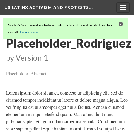
US LATINX ACTIVISM AND PROTESTS
:…
Togg
navig
Scalar's 'additional metadata' features have been disabled on this
install.
Learn more
.
BRACERO PROGRAM
(1/3)
Placeholder_Rodriguez
by
Version 1
Placeholder_Abstract
Lorem ipsum dolor sit amet, consectetur adipiscing elit, sed do
eiusmod tempor incididunt ut labore et dolore magna aliqua. Leo
vel fringilla est ullamcorper eget nulla facilisi. Aenean euismod
elementum nisi quis eleifend quam. Massa tincidunt nunc
pulvinar sapien et ligula ullamcorper malesuada. Condimentum
vitae sapien pellentesque habitant morbi. Urna id volutpat lacus