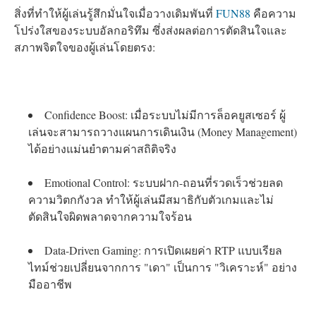
สิ่งที่ทำให้ผู้เล่นรู้สึกมั่นใจเมื่อวางเดิมพันที่
FUN88
คือความ
โปร่งใสของระบบอัลกอริทึม ซึ่งส่งผลต่อการตัดสินใจและ
สภาพจิตใจของผู้เล่นโดยตรง:
Confidence Boost: เมื่อระบบไม่มีการล็อคยูสเซอร์ ผู้
เล่นจะสามารถวางแผนการเดินเงิน (Money Management)
ได้อย่างแม่นยำตามค่าสถิติจริง
Emotional Control: ระบบฝาก-ถอนที่รวดเร็วช่วยลด
ความวิตกกังวล ทำให้ผู้เล่นมีสมาธิกับตัวเกมและไม่
ตัดสินใจผิดพลาดจากความใจร้อน
Data-Driven Gaming: การเปิดเผยค่า RTP แบบเรียล
ไทม์ช่วยเปลี่ยนจากการ "เดา" เป็นการ "วิเคราะห์" อย่าง
มืออาชีพ