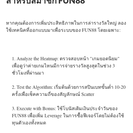
สำหรับสมาชิก FUN88
หากคุณต้องการเพิ่มประสิทธิภาพในการล่ารางวัลใหญ่ ลอง
ใช้เทคนิคที่ออกแบบมาเพื่อระบบของ FUN88 โดยเฉพาะ:
Analyze the Heatmap: ตรวจสอบหน้า "เกมยอดนิยม"
เพื่อดูว่าค่ายเกมไหนมีการจ่ายรางวัลสูงสุดในช่วง 3
ชั่วโมงที่ผ่านมา
Test the Algorithm: เริ่มต้นด้วยการสปินเบทขั้นต่ำ 10-20
ครั้งเพื่อเช็คความถี่ของสัญลักษณ์ Scatter
Execute with Bonus: ใช้โบนัสเติมเงินประจำวันของ
FUN88 เพื่อเพิ่ม Leverage ในการซื้อฟีเจอร์โดยไม่ต้องใช้
ทุนตัวเองทั้งหมด