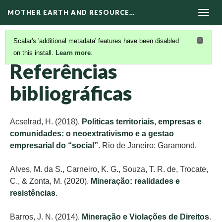
MOTHER EARTH AND RESOURCE…
Togg
navig
Scalar's 'additional metadata' features have been disabled
on this install.
Learn more
.
RECURSOS EM PORTUGUÊS
(9/11)
Referências
bibliográficas
Acselrad, H. (2018).
Politicas territoriais, empresas e
comunidades: o neoextrativismo e a gestao
empresarial do “social”
. Rio de Janeiro: Garamond.
Alves, M. da S., Carneiro, K. G., Souza, T. R. de, Trocate,
C., & Zonta, M. (2020).
Mineração: realidades e
resistências
.
Barros, J. N. (2014).
Mineração e Violações de Direitos
.