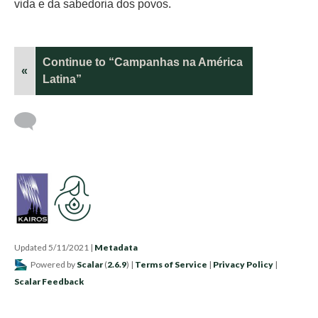
vida e da sabedoria dos povos.
Continue to “Campanhas na América
«
Latina”
Updated 5/11/2021
|
Metadata
Powered by
Scalar
(
2.6.9
) |
Terms of Service
|
Privacy Policy
|
Scalar Feedback