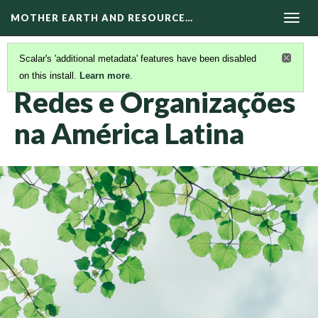
MOTHER EARTH AND RESOURCE…
Togg
navig
Scalar's 'additional metadata' features have been disabled
on this install.
Learn more
.
RECURSOS EM PORTUGUÊS
(6/11)
Redes e Organizações
na América Latina