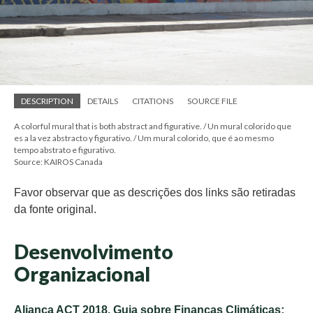
DESCRIPTION
DETAILS
CITATIONS
SOURCE FILE
A colorful mural that is both abstract and figurative. / Un mural colorido que
es a la vez abstracto y figurativo. / Um mural colorido, que é ao mesmo
tempo abstrato e figurativo.
Source: KAIROS Canada
Favor observar que as descrições dos links são retiradas
da fonte original.
Desenvolvimento
Organizacional
Aliança ACT 2018. Guia sobre Finanças Climáticas: