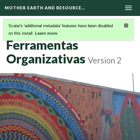
MOTHER EARTH AND RESOURCE…
Togg
navig
Scalar's 'additional metadata' features have been disabled
on this install.
Learn more
.
RECURSOS EM PORTUGUÊS
(8/11)
Ferramentas
Organizativas
Version 2