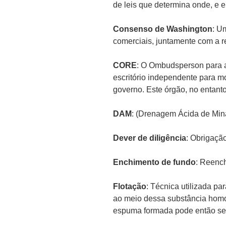
de leis que determina onde, e e
Consenso de Washington
: U
comerciais, juntamente com a r
CORE
: O Ombudsperson para a
escritório independente para m
governo. Este órgão, no entant
DAM
: (Drenagem Ácida de Min
Dever de diligência
: Obrigaçã
Enchimento de fundo
: Reenc
Flotação
: Técnica utilizada p
ao meio dessa substância homo
espuma formada pode então ser 