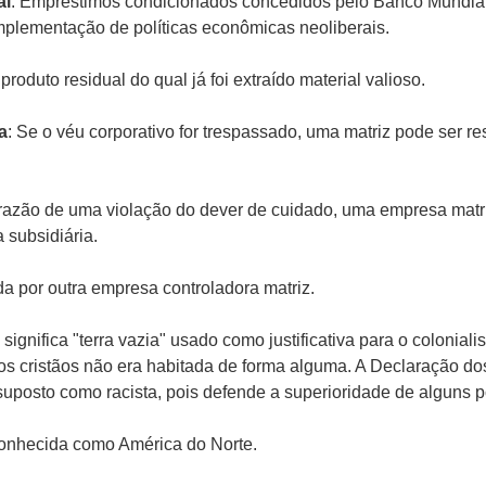
al
: Empréstimos condicionados concedidos pelo Banco Mundial
mplementação de políticas econômicas neoliberais.
produto residual do qual já foi extraído material valioso.
a
: Se o véu corporativo for trespassado, uma matriz pode ser r
razão de uma violação do dever de cuidado, uma empresa matr
 subsidiária.
a por outra empresa controladora matriz.
 significa "terra vazia" usado como justificativa para o coloni
los cristãos não era habitada de forma alguma. A Declaração do
posto como racista, pois defende a superioridade de alguns p
conhecida como América do Norte.