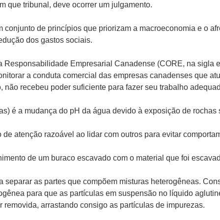
m que tribunal, deve ocorrer um julgamento.
m conjunto de princípios que priorizam a macroeconomia e o af
edução dos gastos sociais.
 Responsabilidade Empresarial Canadense (CORE, na sigla em
onitorar a conduta comercial das empresas canadenses que atu
o, não recebeu poder suficiente para fazer seu trabalho adequ
as) é a mudança do pH da água devido à exposição de rochas s
o de atenção razoável ao lidar com outros para evitar comporta
himento de um buraco escavado com o material que foi escavad
ara separar as partes que compõem misturas heterogêneas. Cons
gênea para que as partículas em suspensão no líquido aglutin
removida, arrastando consigo as partículas de impurezas.