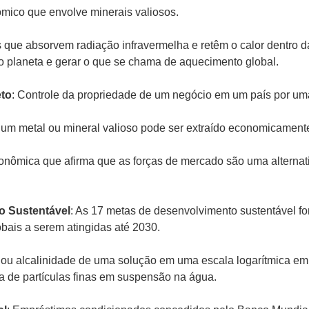
mico que envolve minerais valiosos.
 que absorvem radiação infravermelha e retêm o calor dentro d
o planeta e gerar o que se chama de aquecimento global.
eto
: Controle da propriedade de um negócio em um país por uma
l um metal ou mineral valioso pode ser extraído economicament
onômica que afirma que as forças de mercado são uma alternati
o Sustentável
: As 17 metas de desenvolvimento sustentável f
ais a serem atingidas até 2030.
z ou alcalinidade de uma solução em uma escala logarítmica em 
a de partículas finas em suspensão na água.