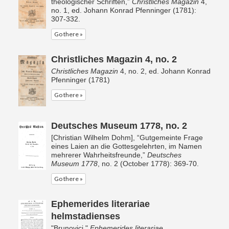
theologischer Schriften,”
Christliches Magazin
4,
no. 1, ed. Johann Konrad Pfenninger (1781):
307-332.
Go there »
Christliches Magazin 4, no. 2
Christliches Magazin
4, no. 2, ed. Johann Konrad
Pfenninger (1781)
Go there »
Deutsches Museum 1778, no. 2
[Christian Wilhelm Dohm], “Gutgemeinte Frage
eines Laien an die Gottesgelehrten, im Namen
mehrerer Wahrheitsfreunde,”
Deutsches
Museum 1778
, no. 2 (October 1778): 369-70.
Go there »
Ephemerides literariae
helmstadienses
"Brunovici,"
Ephemerides literariae