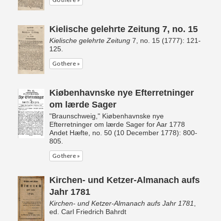
Kielische gelehrte Zeitung 7, no. 15
Kielische gelehrte Zeitung
7, no. 15 (1777): 121-
125.
Go there »
Kiøbenhavnske nye Efterretninger
om lærde Sager
"Braunschweig," Kiøbenhavnske nye
Efterretninger om lærde Sager for Aar 1778
Andet Hæfte, no. 50 (10 December 1778): 800-
805.
Go there »
Kirchen- und Ketzer-Almanach aufs
Jahr 1781
Kirchen- und Ketzer-Almanach aufs Jahr 1781
,
ed. Carl Friedrich Bahrdt