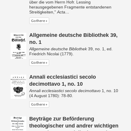
über die vom Herrn Hofr. Lessing
herausgegebenen Fragmente entstandenen
Streitigkeiten,"
Acta…
Go there »
Allgemeine deutsche Bibliothek 39,
no. 1
Allgemeine deutsche Bibliothek
39, no. 1, ed.
Friedrich Nicolai (1779).
Go there »
Annali ecclesiastici secolo
decimottavo 1, no. 10
Annali ecclesiastici secolo decimottavo
1, no. 10
(4 August 1780): 78-80.
Go there »
Beyträge zur Beförderung
theologischer und andrer wichtigen