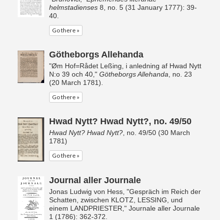
helmstadienses
8, no. 5 (31 January 1777): 39-
40. ​​​​​​​
Go there »
Götheborgs Allehanda
"Øm Hof=Rådet Leßing, i anledning af Hwad Nytt
N:o 39 och 40,"
Götheborgs Allehanda
, no. 23
(20 March 1781).
Go there »
Hwad Nytt? Hwad Nytt?, no. 49/50
Hwad Nytt? Hwad Nytt?
, no. 49/50 (30 March
1781)
Go there »
Journal aller Journale
Jonas Ludwig von Hess, "Gespräch im Reich der
Schatten, zwischen KLOTZ, LESSING, und
einem LANDPRIESTER," Journale aller Journale
1 (1786): 362-372.