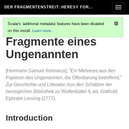
DER FRAGMENTENSTREIT
: HERESY FOR…
Togg
navig
Scalar's 'additional metadata' features have been disabled
on this install.
Learn more
.
BASEDOW, VORSCHLAG
Fragmente eines
Ungenannten
[Herrmann Samuel Reimarus], "Ein Mehreres aus den
Papieren des Ungenannten, die Offenbarung betreffend,"
Zur Geschichte und Litteratur: Aus den Schätzen der
herzoglichen Bibliothek zu Wolfenbüttel
4, ed. Gotthold
Ephraim Lessing (1777).
Introduction