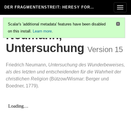
DER FRAGMENTENSTREIT
: HERESY FOR…
Togg
navig
Scalar's 'additional metadata' features have been disabled
Neumann,
on this install.
Learn more
.
Untersuchung
Version 15
Friedrich Neumann,
Untersuchung des Wunderbeweises,
als des letzten und entscheidenden für die Wahrheit der
christlichen Religion
(Bützow/Wismar: Berger und
Boedner, 1779).