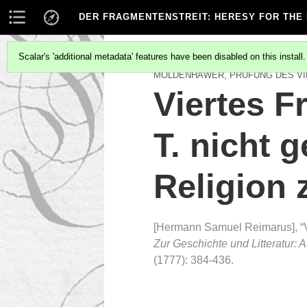
DER FRAGMENTENSTREIT
: HERESY FOR THE
Scalar's 'additional metadata' features have been disabled on this install
MOLDENHAWER, PRÜFUNG DES V
Viertes F
T. nicht 
Religion 
[Hermann Samuel Reimarus], “Vi
Zur Geschichte und Litteratur: 
(1777): 384-436.