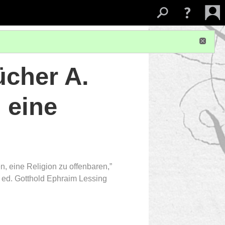
ücher A.
 eine
, eine Religion zu offenbaren,”
 ed. Gotthold Ephraim Lessing