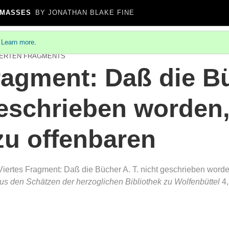
 MASSES
BY JONATHAN BLAKE FINE
.
Learn more
.
IERTEN FRAGMENTS
ragment: Daß die B
geschrieben worden,
zu offenbaren
ertes Fragment: Daß die Bücher A. T. nicht geschrieben worden
Aus den Schätzen der herzoglichen Bibliothek zu Wolfenbüttel
4,