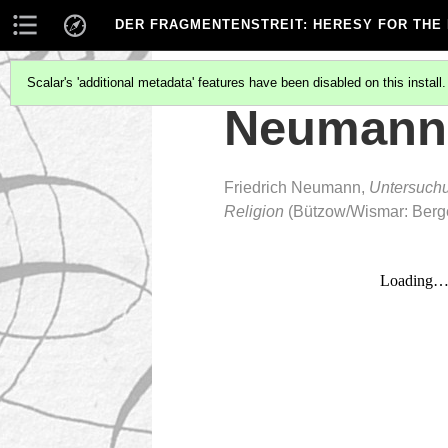
DER FRAGMENTENSTREIT
: HERESY FOR THE
Scalar's 'additional metadata' features have been disabled on this install
Neumann,
Friedrich Neumann,
Untersuchu
Religion
(Bützow/Wismar: Berge