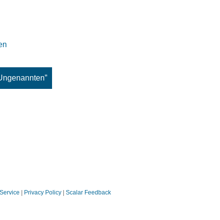
en
 Ungenannten”
 Service
|
Privacy Policy
|
Scalar Feedback