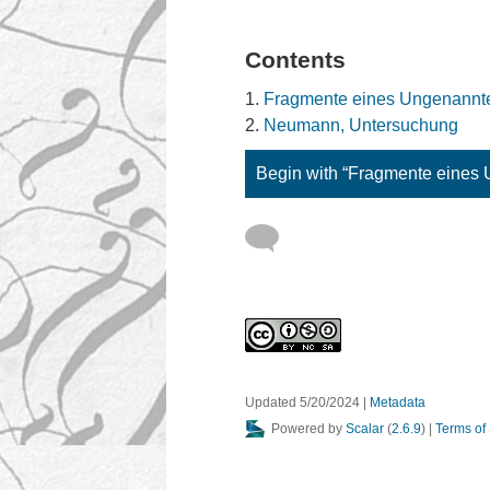
Contents
Fragmente eines Ungenannt
Neumann, Untersuchung
Begin with “Fragmente eines
Updated 5/20/2024
|
Metadata
Powered by
Scalar
(
2.6.9
) |
Terms of