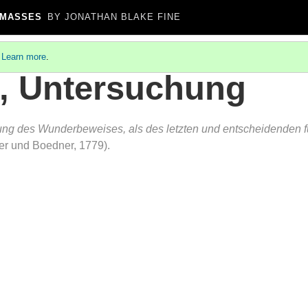
 MASSES
BY JONATHAN BLAKE FINE
.
Learn more
.
 Untersuchung
ng des Wunderbeweises, als des letzten und entscheidenden für
r und Boedner, 1779).