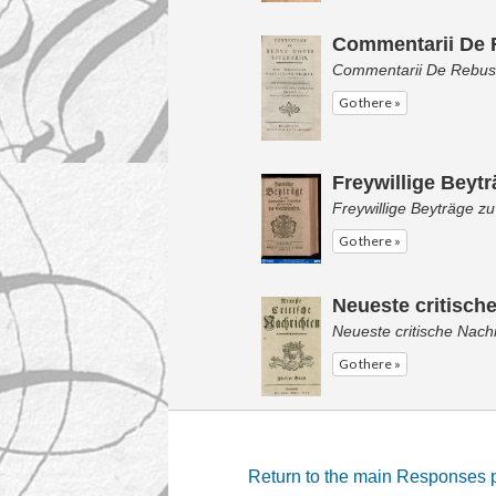
Commentarii De R
Commentarii De Rebus 
Go there »
Freywillige Beytr
Freywillige Beyträge 
Go there »
Neueste critisch
Neueste critische Nach
Go there »
Return to the main Responses