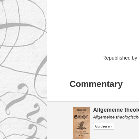
Republished by p
Commentary
Allgemeine theol
Allgemeine theologisch
Go there »