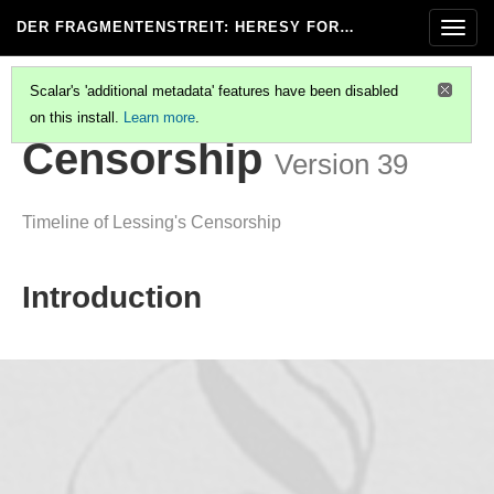
DER FRAGMENTENSTREIT
: HERESY FOR…
Togg
navig
Scalar's 'additional metadata' features have been disabled
on this install.
Learn more
.
DER FRAGMENTENSTREIT
(6/8)
Censorship
Version 39
Timeline of Lessing's Censorship
Introduction