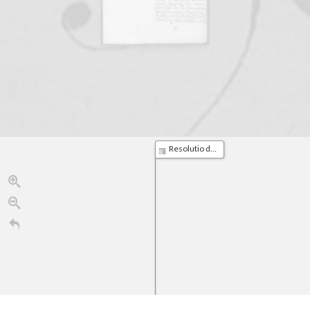
Resolutio den Druck der Beyträge zur Litteratur etc. betreffend