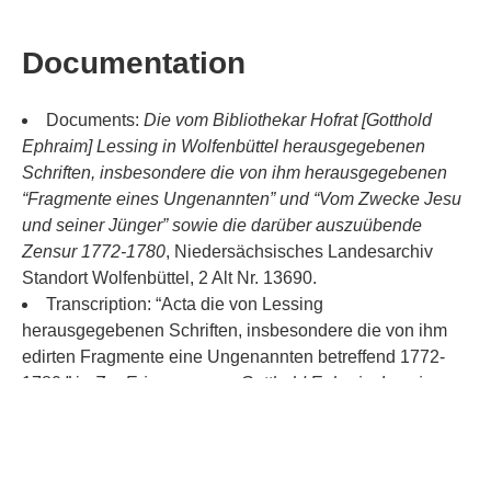
Documentation
Documents:
Die vom Bibliothekar Hofrat [Gotthold
ug.
Oct.
Dec.
March
May
July
Se
1772
TimelineJS
Ephraim] Lessing in Wolfenbüttel herausgegebenen
Schriften, insbesondere die von ihm herausgegebenen
“Fragmente eines Ungenannten” und “Vom Zwecke Jesu
und seiner Jünger” sowie die darüber auszuübende
Zensur 1772-1780
, Niedersächsisches Landesarchiv
Standort Wolfenbüttel, 2 Alt Nr. 13690.
Transcription: “Acta die von Lessing
herausgegebenen Schriften, insbesondere die von ihm
edirten Fragmente eine Ungenannten betreffend 1772-
1780,” in
Zur Erinnerung an Gotthold Ephraim Lessing:
Briefe und Aktenstüke aus den Papieren der
Herzoglichen Bibliothek und den Akten des Herzoglichen
Landeshauptarchivs zu Wolfenbüttel
, ed. Otto Heinemann
(Leipzig: Hirzel, 1870), 48-90.