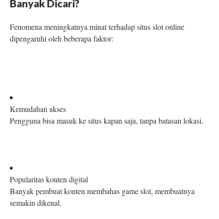
Banyak Dicari?
Fenomena meningkatnya minat terhadap situs slot online
dipengaruhi oleh beberapa faktor:
Kemudahan akses
Pengguna bisa masuk ke situs kapan saja, tanpa batasan lokasi.
Popularitas konten digital
Banyak pembuat konten membahas game slot, membuatnya
semakin dikenal.