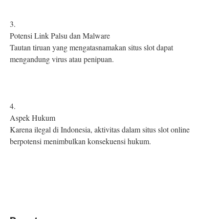
Potensi Link Palsu dan Malware
Tautan tiruan yang mengatasnamakan situs slot dapat
mengandung virus atau penipuan.
Aspek Hukum
Karena ilegal di Indonesia, aktivitas dalam situs slot online
berpotensi menimbulkan konsekuensi hukum.