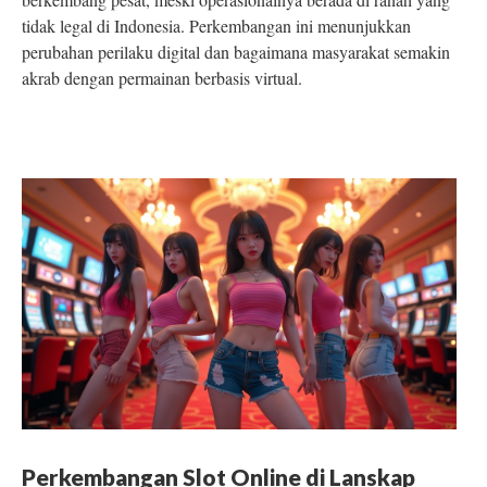
tidak legal di Indonesia. Perkembangan ini menunjukkan
perubahan perilaku digital dan bagaimana masyarakat semakin
akrab dengan permainan berbasis virtual.
Perkembangan Slot Online di Lanskap