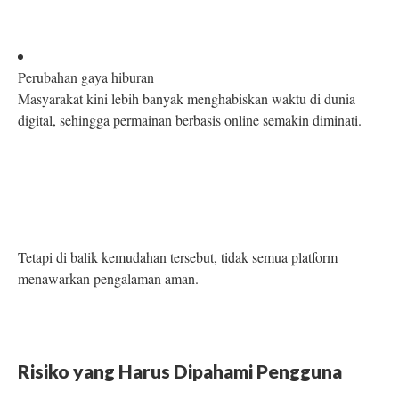
Perubahan gaya hiburan
Masyarakat kini lebih banyak menghabiskan waktu di dunia
digital, sehingga permainan berbasis online semakin diminati.
Tetapi di balik kemudahan tersebut, tidak semua platform
menawarkan pengalaman aman.
Risiko yang Harus Dipahami Pengguna