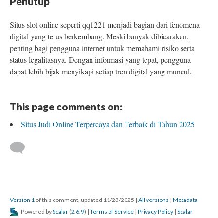
Penutup
Situs slot online seperti qq1221 menjadi bagian dari fenomena
digital yang terus berkembang. Meski banyak dibicarakan,
penting bagi pengguna internet untuk memahami risiko serta
status legalitasnya. Dengan informasi yang tepat, pengguna
dapat lebih bijak menyikapi setiap tren digital yang muncul.
This page comments on:
Situs Judi Online Terpercaya dan Terbaik di Tahun 2025
Version 1
of this comment, updated 11/23/2025
|
All versions
|
Metadata
Powered by
Scalar
(
2.6.9
) |
Terms of Service
|
Privacy Policy
|
Scalar