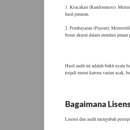
Keacakan (Randomness): Memasti
hasil putaran.
Pembayaran (Payout): Memverifi
benar akurat dalam simulasi jutaan 
Hasil audit ini adalah bukti nyata 
terjadi murni karena varian acak, b
Bagaimana Lisen
Lisensi dan audit mengubah persep