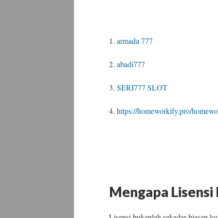
armada 777
abadi777
SERI777 SLOT
https://homeworkify.pro/homewo
Mengapa Lisensi 
Lisensi bukanlah sekadar hiasan log