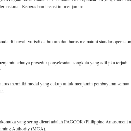
ternasional. Keberadaan lisensi ini menjamin:
rada di bawah yurisdiksi hukum dan harus mematuhi standar operasion
enjamin adanya prosedur penyelesaian sengketa yang adil jika terjadi
.
 harus memiliki modal yang cukup untuk menjamin pembayaran semua
r.
 terkemuka yang sering dicari adalah PAGCOR (Philippine Amusement 
Gaming Authority (MGA).