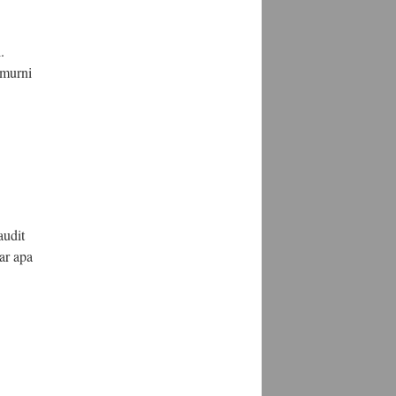
.
 murni
audit
ar apa