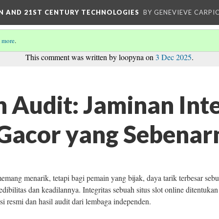
ON AND 21ST CENTURY TECHNOLOGIES
BY GENEVIEVE CARPIO
 more
.
This comment was written by loopyna on
3 Dec 2025
.
n Audit: Jaminan Int
t Gacor yang Sebenar
emang menarik, tetapi bagi pemain yang bijak, daya tarik terbesar seb
ibilitas dan keadilannya. Integritas sebuah situs slot online ditentukan
si resmi dan hasil audit dari lembaga independen.