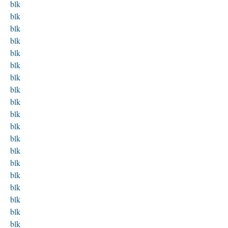
blk
blk
blk
blk
blk
blk
blk
blk
blk
blk
blk
blk
blk
blk
blk
blk
blk
blk
blk