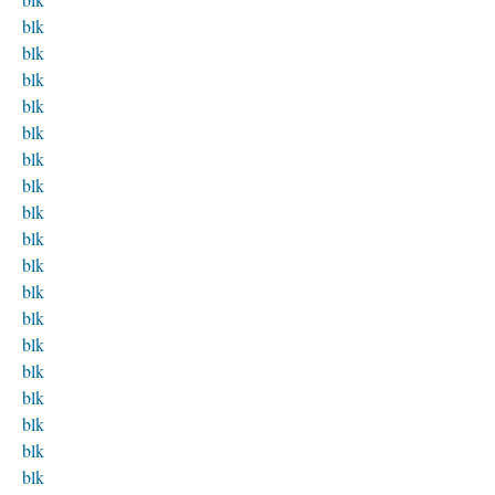
blk
blk
blk
blk
blk
blk
blk
blk
blk
blk
blk
blk
blk
blk
blk
blk
blk
blk