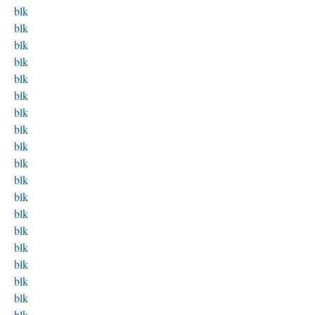
blk
blk
blk
blk
blk
blk
blk
blk
blk
blk
blk
blk
blk
blk
blk
blk
blk
blk
blk