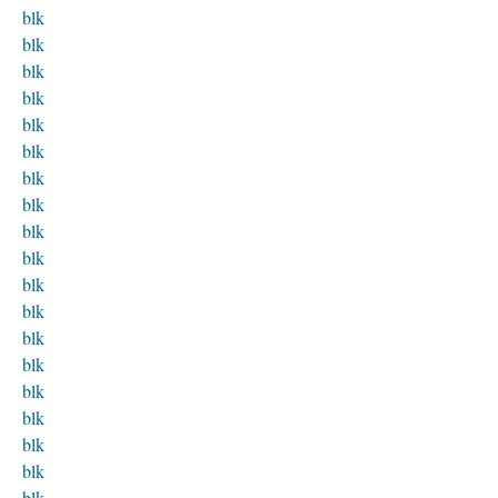
blk
blk
blk
blk
blk
blk
blk
blk
blk
blk
blk
blk
blk
blk
blk
blk
blk
blk
blk