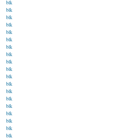
blk
blk
blk
blk
blk
blk
blk
blk
blk
blk
blk
blk
blk
blk
blk
blk
blk
blk
blk