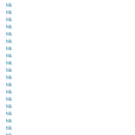
blk
blk
blk
blk
blk
blk
blk
blk
blk
blk
blk
blk
blk
blk
blk
blk
blk
blk
blk