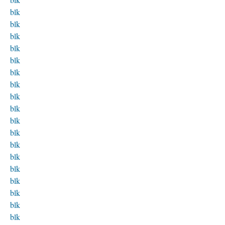
blk
blk
blk
blk
blk
blk
blk
blk
blk
blk
blk
blk
blk
blk
blk
blk
blk
blk