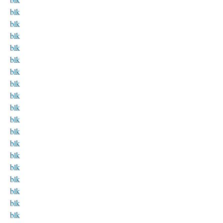
blk
blk
blk
blk
blk
blk
blk
blk
blk
blk
blk
blk
blk
blk
blk
blk
blk
blk