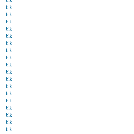
blk
blk
blk
blk
blk
blk
blk
blk
blk
blk
blk
blk
blk
blk
blk
blk
blk
blk