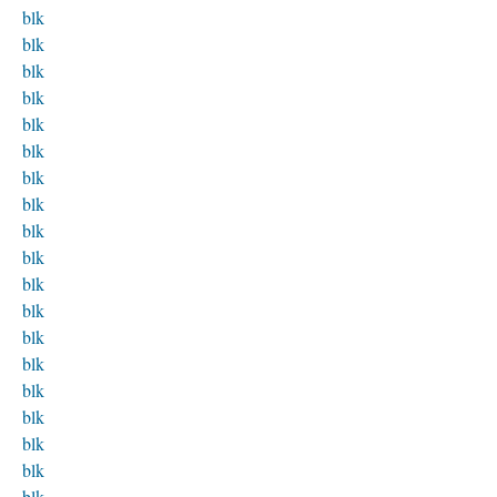
blk
blk
blk
blk
blk
blk
blk
blk
blk
blk
blk
blk
blk
blk
blk
blk
blk
blk
blk