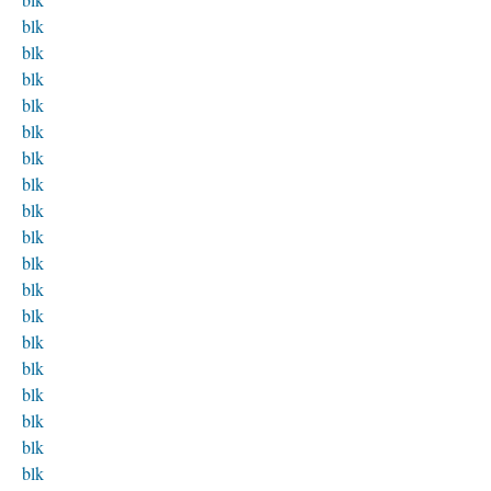
blk
blk
blk
blk
blk
blk
blk
blk
blk
blk
blk
blk
blk
blk
blk
blk
blk
blk