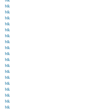
blk
blk
blk
blk
blk
blk
blk
blk
blk
blk
blk
blk
blk
blk
blk
blk
blk
blk