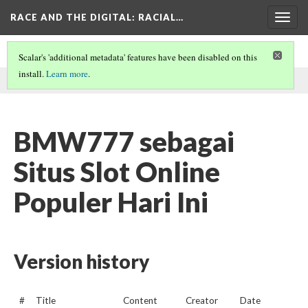
RACE AND THE DIGITAL
: RACIAL…
Togg
navig
Scalar's 'additional metadata' features have been disabled on this
install.
Learn more
.
This page was written by loopyna on
16 Nov 2025
.
BMW777 sebagai
Situs Slot Online
Populer Hari Ini
Version history
#
Title
Content
Creator
Date